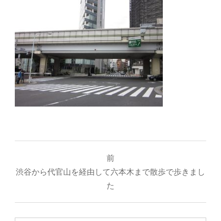
投
前
稿
渋谷から代官山を経由して六本木まで散歩で歩きまし
ナ
た
ビ