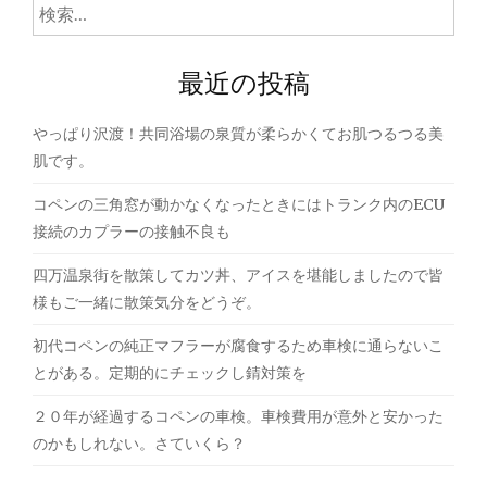
ゲ
検
索:
ー
最近の投稿
シ
ョ
やっぱり沢渡！共同浴場の泉質が柔らかくてお肌つるつる美
ン
肌です。
コペンの三角窓が動かなくなったときにはトランク内のECU
接続のカプラーの接触不良も
四万温泉街を散策してカツ丼、アイスを堪能しましたので皆
様もご一緒に散策気分をどうぞ。
初代コペンの純正マフラーが腐食するため車検に通らないこ
とがある。定期的にチェックし錆対策を
２０年が経過するコペンの車検。車検費用が意外と安かった
のかもしれない。さていくら？