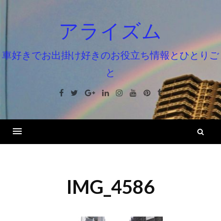
コ
ン
アライズム
テ
ン
車好きでお出掛け好きのお役立ち情報とひとりご
ツ
と
へ
ス
Facebook
Twitter
Google+
Linkedin
Instagram
Youtube
Pinterest
Tumblr
キ
ッ
プ
検
索
IMG_4586