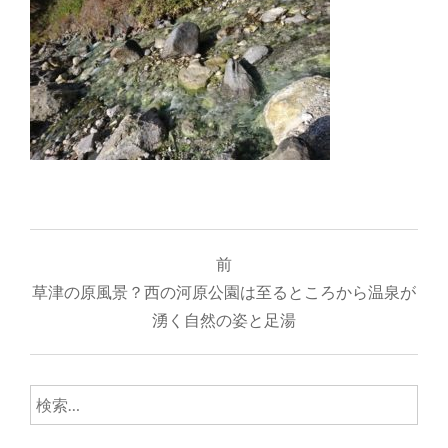
投
前
稿
草津の原風景？西の河原公園は至るところから温泉が
ナ
湧く自然の姿と足湯
ビ
ゲ
検
索:
ー