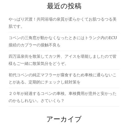
最近の投稿
シ
ョ
やっぱり沢渡！共同浴場の泉質が柔らかくてお肌つるつる美
ン
肌です。
コペンの三角窓が動かなくなったときにはトランク内のECU
接続のカプラーの接触不良も
四万温泉街を散策してカツ丼、アイスを堪能しましたので皆
様もご一緒に散策気分をどうぞ。
初代コペンの純正マフラーが腐食するため車検に通らないこ
とがある。定期的にチェックし錆対策を
２０年が経過するコペンの車検。車検費用が意外と安かった
のかもしれない。さていくら？
アーカイブ