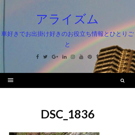
コ
ン
アライズム
テ
ン
車好きでお出掛け好きのお役立ち情報とひとりご
ツ
と
へ
ス
Facebook
Twitter
Google+
Linkedin
Instagram
Youtube
Pinterest
Tumblr
キ
ッ
プ
検
索
DSC_1836