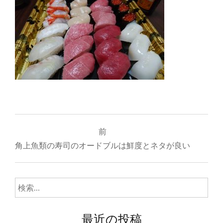
投
前
稿
角上魚類の寿司のオードブルは鮮度とネタが良い
ナ
ビ
検
ゲ
索:
ー
最近の投稿