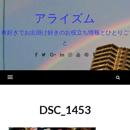
コ
ン
アライズム
テ
ン
車好きでお出掛け好きのお役立ち情報とひとりご
ツ
と
へ
ス
Facebook
Twitter
Google+
Linkedin
Instagram
Youtube
Pinterest
Tumblr
キ
ッ
プ
検
索
DSC_1453