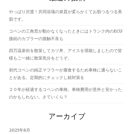
シ
やっぱり沢渡！共同浴場の泉質が柔らかくてお肌つるつる美
ョ
肌です。
ン
コペンの三角窓が動かなくなったときにはトランク内のECU
接続のカプラーの接触不良も
四万温泉街を散策してカツ丼、アイスを堪能しましたので皆
様もご一緒に散策気分をどうぞ。
初代コペンの純正マフラーが腐食するため車検に通らないこ
とがある。定期的にチェックし錆対策を
２０年が経過するコペンの車検。車検費用が意外と安かった
のかもしれない。さていくら？
アーカイブ
2023年8月