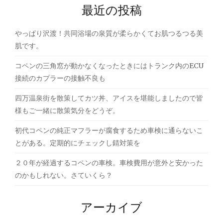
最近の投稿
シ
ョ
やっぱり沢渡！共同浴場の泉質が柔らかくてお肌つるつる美
ン
肌です。
コペンの三角窓が動かなくなったときにはトランク内のECU
接続のカプラーの接触不良も
四万温泉街を散策してカツ丼、アイスを堪能しましたので皆
様もご一緒に散策気分をどうぞ。
初代コペンの純正マフラーが腐食するため車検に通らないこ
とがある。定期的にチェックし錆対策を
２０年が経過するコペンの車検。車検費用が意外と安かった
のかもしれない。さていくら？
アーカイブ