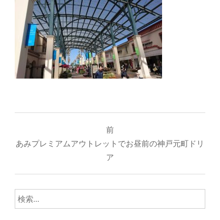
投
前
稿
あみプレミアムアウトレットでお昼前の神戸元町ドリ
ナ
ア
ビ
ゲ
検
索:
ー