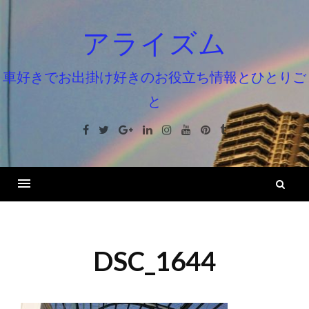
コ
ン
アライズム
テ
ン
車好きでお出掛け好きのお役立ち情報とひとりご
ツ
と
へ
ス
Facebook
Twitter
Google+
Linkedin
Instagram
Youtube
Pinterest
Tumblr
キ
ッ
プ
検
索
DSC_1644