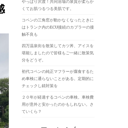
やっぱり沢渡！共同浴場の泉質が柔らか
感
くてお肌つるつる美肌です。
コペンの三角窓が動かなくなったときに
はトランク内のECU接続のカプラーの接
触不良も
四万温泉街を散策してカツ丼、アイスを
堪能しましたので皆様もご一緒に散策気
分をどうぞ。
初代コペンの純正マフラーが腐食するた
め車検に通らないことがある。定期的に
チェックし錆対策を
２０年が経過するコペンの車検。車検費
用が意外と安かったのかもしれない。さ
ていくら？