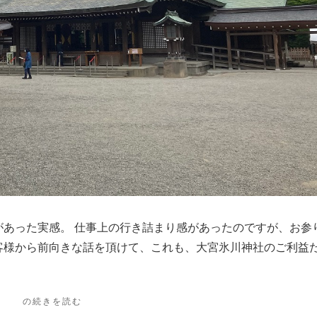
があった実感。 仕事上の行き詰まり感があったのですが、お参
客様から前向きな話を頂けて、これも、大宮氷川神社のご利益
"大
の続きを読む
宮