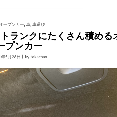
氷
川
神
社
オープンカー
,
車
,
車選び
で
のトランクにたくさん積める
お
参
ープンカー
り
し
た
21年5月26日
|
by
takachan
ら
ご
利
益
が
あ
っ
た
実
感"