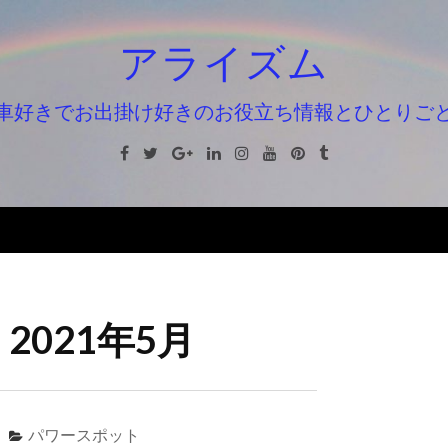
アライズム
車好きでお出掛け好きのお役立ち情報とひとりご
Facebook
Twitter
Google+
Linkedin
Instagram
Youtube
Pinterest
Tumblr
:
2021年5月
パワースポット