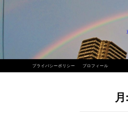
コ
ン
テ
ン
ツ
へ
ス
キ
プライバシーポリシー
プロフィール
ッ
プ
月