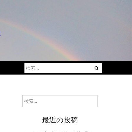
と
検
索:
検
索:
最近の投稿