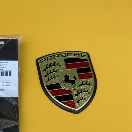
さ
ん
積
め
る
オ
ー
プ
ン
カ
ー"