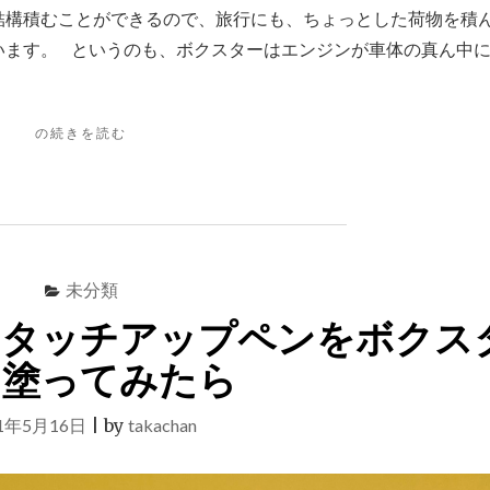
結構積むことができるので、旅行にも、ちょっとした荷物を積
います。 というのも、ボクスターはエンジンが車体の真ん中
"ボ
の続きを読む
ク
ス
タ
ー
は
前
未分類
後
の
のタッチアップペンをボクス
ト
ラ
に塗ってみたら
ン
ク
21年5月16日
|
by
takachan
に
た
く