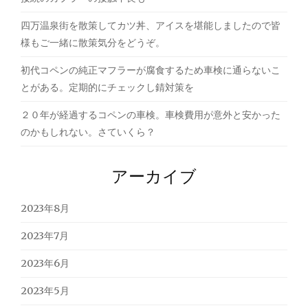
に
は
四万温泉街を散策してカツ丼、アイスを堪能しましたので皆
ト
様もご一緒に散策気分をどうぞ。
ラ
ン
初代コペンの純正マフラーが腐食するため車検に通らないこ
ク
とがある。定期的にチェックし錆対策を
内
の
２０年が経過するコペンの車検。車検費用が意外と安かった
ECU
のかもしれない。さていくら？
接
続
の
アーカイブ
カ
プ
ラ
2023年8月
ー
の
2023年7月
接
2023年6月
触
不
2023年5月
良
も"