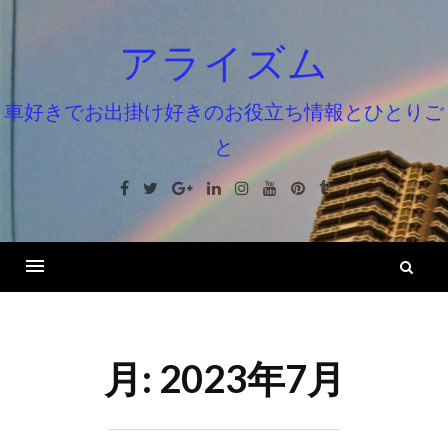
コ
ン
アライズム
テ
ン
車好きでお出掛け好きのお役立ち情報とひとりご
ツ
と
へ
ス
Facebook
Twitter
Google+
Linkedin
Instagram
Youtube
Pinterest
Tumblr
キ
ッ
プ
検
索
月:
2023年7月