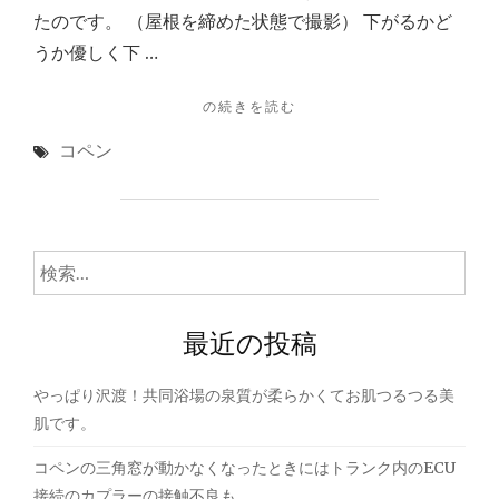
たのです。 （屋根を締めた状態で撮影） 下がるかど
うか優しく下 …
"コ
の続きを読む
ペ
コペン
ン
の
三
角
窓
検
が
索:
動
か
最近の投稿
な
く
な
やっぱり沢渡！共同浴場の泉質が柔らかくてお肌つるつる美
っ
肌です。
た
と
コペンの三角窓が動かなくなったときにはトランク内のECU
き
接続のカプラーの接触不良も