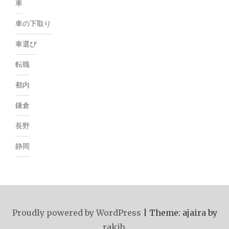
車
車の下取り
車選び
転職
都内
鎌倉
長野
静岡
Proudly powered by WordPress
|
Theme: ajaira by
rakib
.