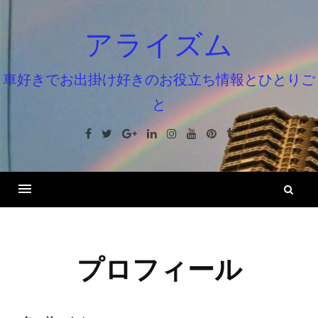
コ
ン
アライズム
テ
ン
車好きでお出掛け好きのお役立ち情報とひとりご
ツ
と
へ
ス
Facebook
Twitter
Google+
Linkedin
Instagram
Youtube
Pinterest
Tumblr
キ
ッ
プ
検
索
プロフィール