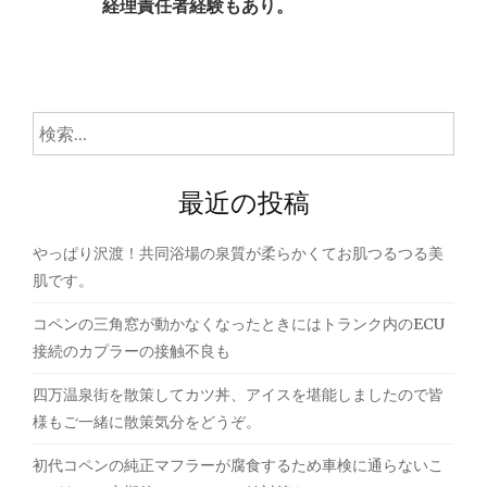
経理責任者経験もあり。
検
索:
最近の投稿
やっぱり沢渡！共同浴場の泉質が柔らかくてお肌つるつる美
肌です。
コペンの三角窓が動かなくなったときにはトランク内のECU
接続のカプラーの接触不良も
四万温泉街を散策してカツ丼、アイスを堪能しましたので皆
様もご一緒に散策気分をどうぞ。
初代コペンの純正マフラーが腐食するため車検に通らないこ