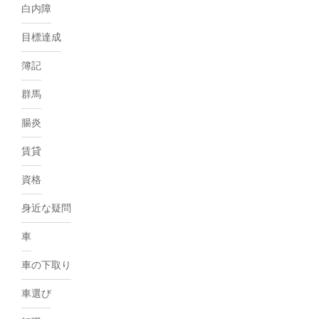
白内障
目標達成
簿記
群馬
腸炎
賃貸
資格
身近な疑問
車
車の下取り
車選び