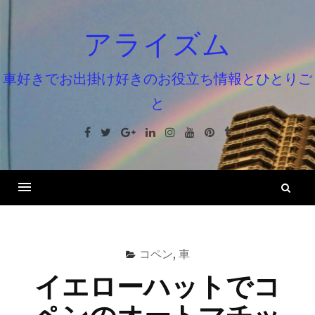
コ
ン
アライズム
テ
ン
車好きでお出掛け好きのお役立ち情報とひとりご
ツ
と
へ
ス
Facebook
Twitter
Google+
Linkedin
Instagram
Youtube
Pinterest
Tumblr
キ
ッ
プ
検
索
コペン
,
車
イエローハットでコ