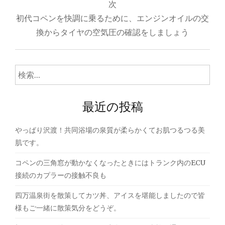
次
ビ
初代コペンを快調に乗るために、エンジンオイルの交
ゲ
換からタイヤの空気圧の確認をしましょう
ー
シ
検
ョ
索:
ン
最近の投稿
やっぱり沢渡！共同浴場の泉質が柔らかくてお肌つるつる美
肌です。
コペンの三角窓が動かなくなったときにはトランク内のECU
接続のカプラーの接触不良も
四万温泉街を散策してカツ丼、アイスを堪能しましたので皆
様もご一緒に散策気分をどうぞ。