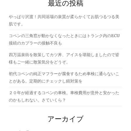
ン
最近の投稿
やっぱり沢渡！共同浴場の泉質が柔らかくてお肌つるつる美
肌です。
コペンの三角窓が動かなくなったときにはトランク内のECU
接続のカプラーの接触不良も
四万温泉街を散策してカツ丼、アイスを堪能しましたので皆
様もご一緒に散策気分をどうぞ。
初代コペンの純正マフラーが腐食するため車検に通らないこ
とがある。定期的にチェックし錆対策を
２０年が経過するコペンの車検。車検費用が意外と安かった
のかもしれない。さていくら？
アーカイブ