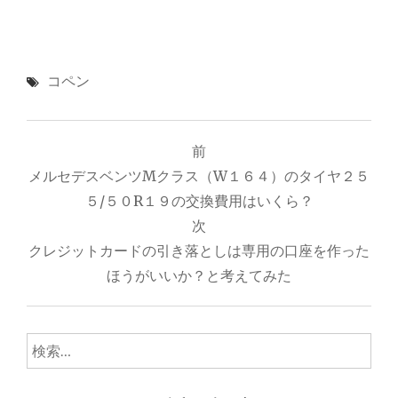
コペン
投
前
稿
メルセデスベンツMクラス（W１６４）のタイヤ２５
ナ
５/５０R１９の交換費用はいくら？
次
ビ
クレジットカードの引き落としは専用の口座を作った
ゲ
ほうがいいか？と考えてみた
ー
シ
検
ョ
索: