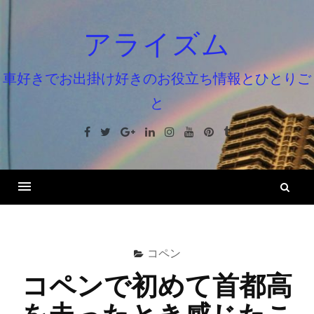
コ
ン
アライズム
テ
ン
車好きでお出掛け好きのお役立ち情報とひとりご
ツ
と
へ
ス
Facebook
Twitter
Google+
Linkedin
Instagram
Youtube
Pinterest
Tumblr
キ
ッ
プ
検
索
コペン
コペンで初めて首都高