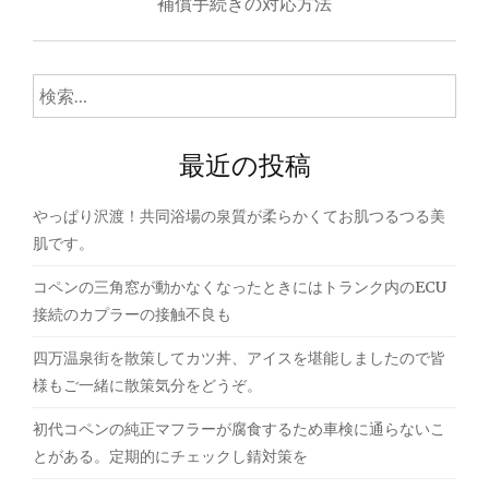
ナ
補償手続きの対応方法
ビ
ゲ
検
索:
ー
最近の投稿
シ
ョ
やっぱり沢渡！共同浴場の泉質が柔らかくてお肌つるつる美
ン
肌です。
コペンの三角窓が動かなくなったときにはトランク内のECU
接続のカプラーの接触不良も
四万温泉街を散策してカツ丼、アイスを堪能しましたので皆
様もご一緒に散策気分をどうぞ。
初代コペンの純正マフラーが腐食するため車検に通らないこ
とがある。定期的にチェックし錆対策を