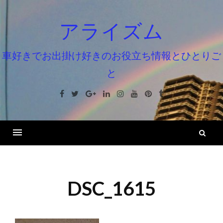
コ
ン
アライズム
テ
ン
車好きでお出掛け好きのお役立ち情報とひとりご
ツ
と
へ
ス
Facebook
Twitter
Google+
Linkedin
Instagram
Youtube
Pinterest
Tumblr
キ
ッ
プ
検
索
DSC_1615