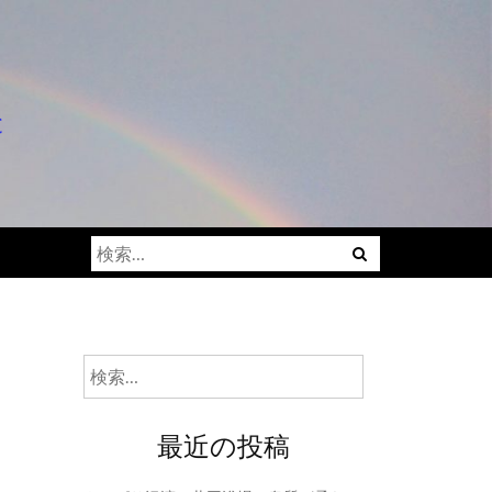
と
検
索:
検
索:
最近の投稿