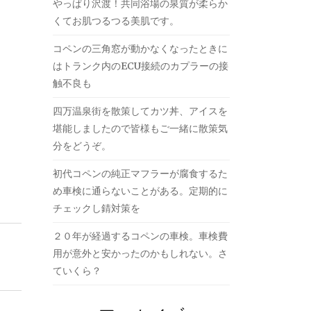
やっぱり沢渡！共同浴場の泉質が柔らか
くてお肌つるつる美肌です。
コペンの三角窓が動かなくなったときに
はトランク内のECU接続のカプラーの接
触不良も
四万温泉街を散策してカツ丼、アイスを
堪能しましたので皆様もご一緒に散策気
分をどうぞ。
初代コペンの純正マフラーが腐食するた
め車検に通らないことがある。定期的に
チェックし錆対策を
２０年が経過するコペンの車検。車検費
用が意外と安かったのかもしれない。さ
ていくら？