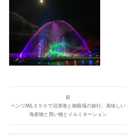
投
前
稿
ベンツML３５０で沼津港と御殿場の旅行。美味しい
ナ
海産物と買い物とイルミネーション
ビ