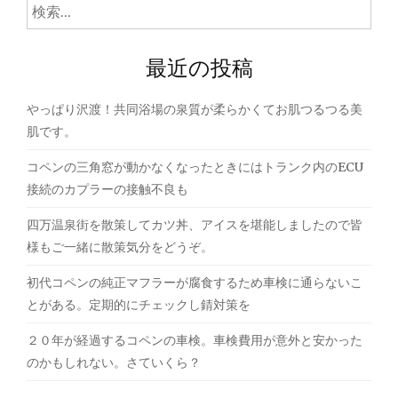
ゲ
検
索:
ー
最近の投稿
シ
ョ
やっぱり沢渡！共同浴場の泉質が柔らかくてお肌つるつる美
ン
肌です。
コペンの三角窓が動かなくなったときにはトランク内のECU
接続のカプラーの接触不良も
四万温泉街を散策してカツ丼、アイスを堪能しましたので皆
様もご一緒に散策気分をどうぞ。
初代コペンの純正マフラーが腐食するため車検に通らないこ
とがある。定期的にチェックし錆対策を
２０年が経過するコペンの車検。車検費用が意外と安かった
のかもしれない。さていくら？