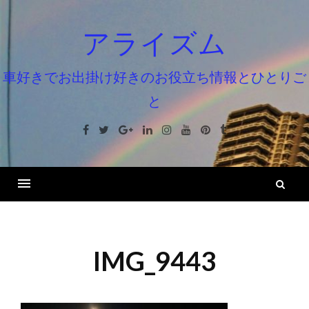
コ
ン
アライズム
テ
ン
車好きでお出掛け好きのお役立ち情報とひとりご
ツ
と
へ
ス
Facebook
Twitter
Google+
Linkedin
Instagram
Youtube
Pinterest
Tumblr
キ
ッ
プ
検
索
IMG_9443