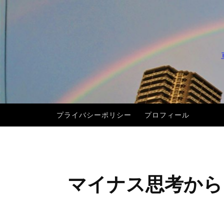
コ
ン
テ
ン
ツ
へ
ス
キ
プライバシーポリシー
プロフィール
ッ
プ
マイナス思考から