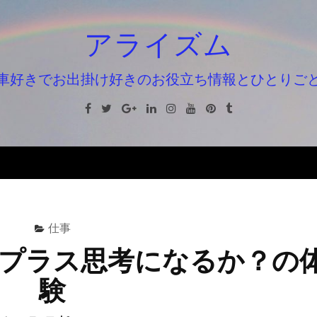
アライズム
車好きでお出掛け好きのお役立ち情報とひとりご
Facebook
Twitter
Google+
Linkedin
Instagram
Youtube
Pinterest
Tumblr
仕事
プラス思考になるか？の
験