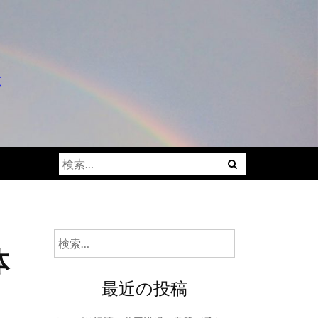
と
検
索:
検
体
索:
最近の投稿