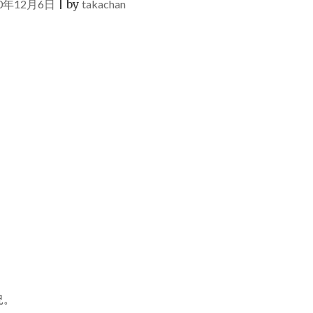
20年12月6日
|
by
takachan
況。