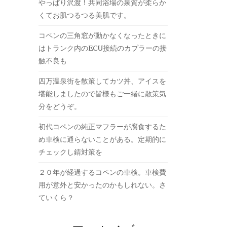
やっぱり沢渡！共同浴場の泉質が柔らか
くてお肌つるつる美肌です。
コペンの三角窓が動かなくなったときに
はトランク内のECU接続のカプラーの接
触不良も
四万温泉街を散策してカツ丼、アイスを
堪能しましたので皆様もご一緒に散策気
分をどうぞ。
初代コペンの純正マフラーが腐食するた
め車検に通らないことがある。定期的に
チェックし錆対策を
２０年が経過するコペンの車検。車検費
用が意外と安かったのかもしれない。さ
ていくら？