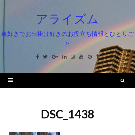
コ
ン
アライズム
テ
ン
車好きでお出掛け好きのお役立ち情報とひとりご
ツ
と
へ
ス
Facebook
Twitter
Google+
Linkedin
Instagram
Youtube
Pinterest
Tumblr
キ
ッ
プ
検
索
DSC_1438