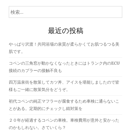
ゲ
検
ー
索:
シ
最近の投稿
ョ
ン
やっぱり沢渡！共同浴場の泉質が柔らかくてお肌つるつる美
肌です。
コペンの三角窓が動かなくなったときにはトランク内のECU
接続のカプラーの接触不良も
四万温泉街を散策してカツ丼、アイスを堪能しましたので皆
様もご一緒に散策気分をどうぞ。
初代コペンの純正マフラーが腐食するため車検に通らないこ
とがある。定期的にチェックし錆対策を
２０年が経過するコペンの車検。車検費用が意外と安かった
のかもしれない。さていくら？