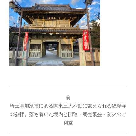
投
前
稿
埼玉県加須市にある関東三大不動に数えられる總願寺
ナ
の参拝。落ち着いた境内と開運・商売繁盛・防火のご
利益
ビ