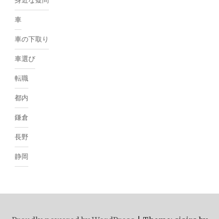
車
車の下取り
車選び
転職
都内
鎌倉
長野
静岡