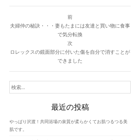
投
前
稿
夫婦仲の秘訣・・・妻もたまには友達と買い物に食事
ナ
で気分転換
次
ビ
ロレックスの鏡面部分に付いた傷を自分で消すことが
ゲ
できました
ー
シ
検
ョ
索:
ン
最近の投稿
やっぱり沢渡！共同浴場の泉質が柔らかくてお肌つるつる美
肌です。