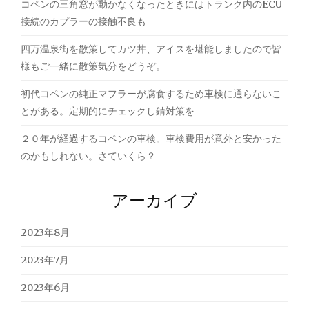
コペンの三角窓が動かなくなったときにはトランク内のECU
接続のカプラーの接触不良も
四万温泉街を散策してカツ丼、アイスを堪能しましたので皆
様もご一緒に散策気分をどうぞ。
初代コペンの純正マフラーが腐食するため車検に通らないこ
とがある。定期的にチェックし錆対策を
２０年が経過するコペンの車検。車検費用が意外と安かった
のかもしれない。さていくら？
アーカイブ
2023年8月
2023年7月
2023年6月