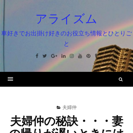
コ
ン
アライズム
テ
ン
車好きでお出掛け好きのお役立ち情報とひとりご
ツ
と
へ
ス
Facebook
Twitter
Google+
Linkedin
Instagram
Youtube
Pinterest
Tumblr
キ
ッ
プ
検
索
夫婦仲
夫婦仲の秘訣・・・妻