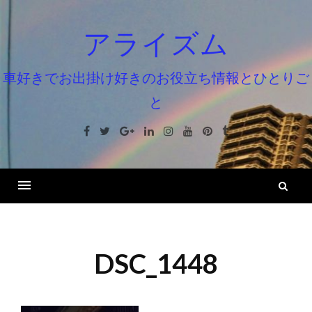
コ
ン
アライズム
テ
ン
車好きでお出掛け好きのお役立ち情報とひとりご
ツ
と
へ
ス
Facebook
Twitter
Google+
Linkedin
Instagram
Youtube
Pinterest
Tumblr
キ
ッ
プ
検
索
DSC_1448