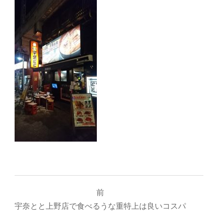
投
前
稿
宇奈とと上野店で食べるうな重特上は良いコスパ