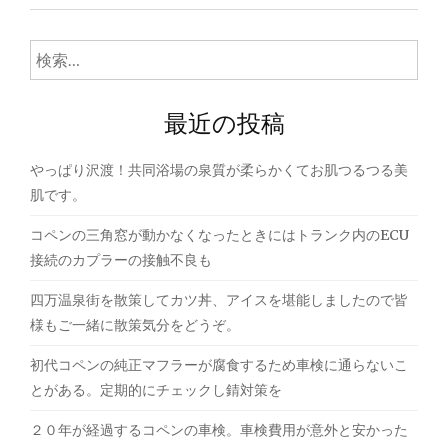
ナ
ビ
検
ゲ
索:
ー
最近の投稿
シ
やっぱり沢渡！共同浴場の泉質が柔らかくてお肌つるつる美
ョ
肌です。
ン
コペンの三角窓が動かなくなったときにはトランク内のECU
接続のカプラーの接触不良も
四万温泉街を散策してカツ丼、アイスを堪能しましたので皆
様もご一緒に散策気分をどうぞ。
初代コペンの純正マフラーが腐食するため車検に通らないこ
とがある。定期的にチェックし錆対策を
２０年が経過するコペンの車検。車検費用が意外と安かった