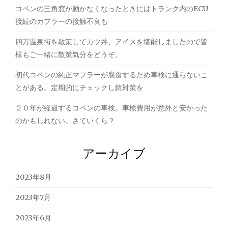
コペンの三角窓が動かなくなったときにはトランク内のECU
接続のカプラーの接触不良も
四万温泉街を散策してカツ丼、アイスを堪能しましたので皆
様もご一緒に散策気分をどうぞ。
初代コペンの純正マフラーが腐食するため車検に通らないこ
とがある。定期的にチェックし錆対策を
２０年が経過するコペンの車検。車検費用が意外と安かった
のかもしれない。さていくら？
アーカイブ
2023年8月
2023年7月
2023年6月