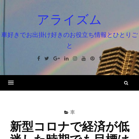
コ
ン
アライズム
テ
ン
車好きでお出掛け好きのお役立ち情報とひとりご
ツ
と
へ
ス
Facebook
Twitter
Google+
Linkedin
Instagram
Youtube
Pinterest
Tumblr
キ
ッ
プ
検
索
車
新型コロナで経済が低