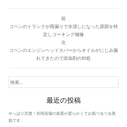
投
前
稿
コペンのトランクが雨漏りで水浸しになった原因を特
ナ
定しコーキング補修
次
ビ
コペンのエンジンヘッドカバーからオイルがにじみ漏
ゲ
れてきたので添加剤の対処
ー
シ
検
ョ
索:
ン
最近の投稿
やっぱり沢渡！共同浴場の泉質が柔らかくてお肌つるつる美
肌です。