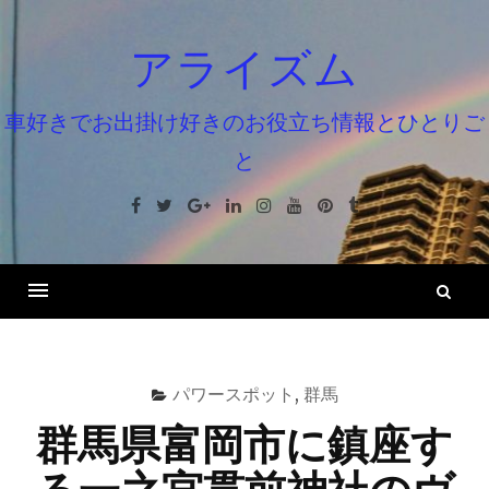
コ
ン
アライズム
テ
ン
車好きでお出掛け好きのお役立ち情報とひとりご
ツ
と
へ
ス
Facebook
Twitter
Google+
Linkedin
Instagram
Youtube
Pinterest
Tumblr
キ
ッ
プ
検
索
パワースポット
,
群馬
群馬県富岡市に鎮座す