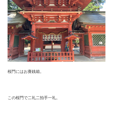
桜門にはお賽銭箱。
この桜門で二礼二拍手一礼。