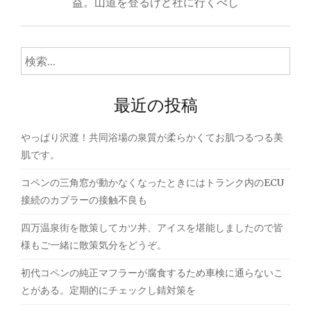
ナ
益。山道を登るけど社に行くべし
ビ
ゲ
検
索:
ー
最近の投稿
シ
ョ
やっぱり沢渡！共同浴場の泉質が柔らかくてお肌つるつる美
ン
肌です。
コペンの三角窓が動かなくなったときにはトランク内のECU
接続のカプラーの接触不良も
四万温泉街を散策してカツ丼、アイスを堪能しましたので皆
様もご一緒に散策気分をどうぞ。
初代コペンの純正マフラーが腐食するため車検に通らないこ
とがある。定期的にチェックし錆対策を