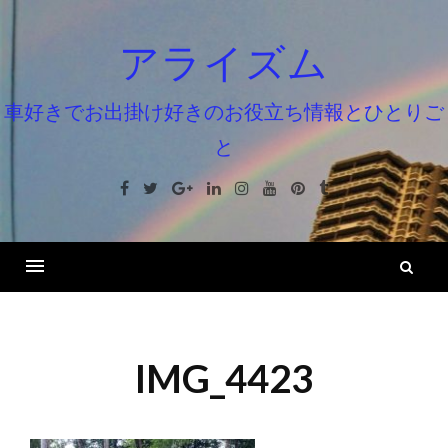
コ
ン
アライズム
テ
ン
車好きでお出掛け好きのお役立ち情報とひとりご
ツ
と
へ
ス
Facebook
Twitter
Google+
Linkedin
Instagram
Youtube
Pinterest
Tumblr
キ
ッ
プ
検
索
IMG_4423