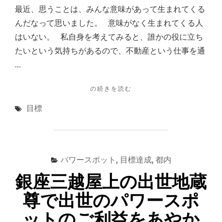
人
最近、思うことは、みんな意味があって生まれてくる
生
んだなって思いました。 意味がなく生まれてくる人
が
ど
はいない。 私自身を考えてみると、誰かの役に立ち
う
たいという気持ちがあるので、不動産という仕事を通
変
…
わ
っ
た
"み
の続きを読む
か
ん
目標
の
な
感
意
想"
味
が
あ
パワースポット
,
目標達成
,
都内
っ
て
銀座三越屋上の出世地蔵
生
ま
尊で出世のパワースポ
れ
ットのご利益をあやか
く