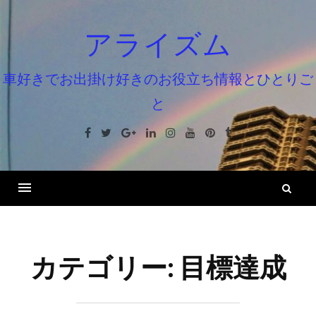
コ
ン
アライズム
テ
ン
車好きでお出掛け好きのお役立ち情報とひとりご
ツ
と
へ
ス
Facebook
Twitter
Google+
Linkedin
Instagram
Youtube
Pinterest
Tumblr
キ
ッ
プ
検
索
カテゴリー:
目標達成