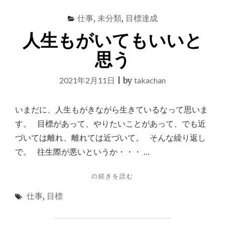
そ
仕事
,
未分類
,
目標達成
し
て
人生もがいてもいいと
ま
た
思う
も
が
2021年2月11日
|
by
takachan
く"
いまだに、人生もがきながら生きているなって思いま
す。 目標があって、やりたいことがあって、でも近
づいては離れ、離れては近づいて。 そんな繰り返し
で。 往生際が悪いというか・・・ …
"人
の続きを読む
生
仕事
,
目標
も
が
い