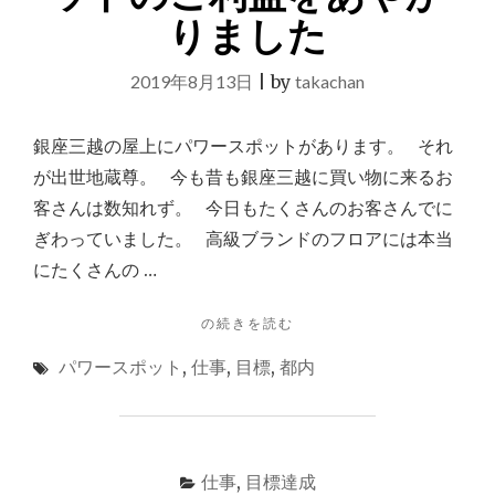
る
りました
と
思
っ
2019年8月13日
|
by
takachan
た"
銀座三越の屋上にパワースポットがあります。 それ
が出世地蔵尊。 今も昔も銀座三越に買い物に来るお
客さんは数知れず。 今日もたくさんのお客さんでに
ぎわっていました。 高級ブランドのフロアには本当
にたくさんの …
"銀
の続きを読む
座
パワースポット
,
仕事
,
目標
,
都内
三
越
屋
上
の
仕事
,
目標達成
出