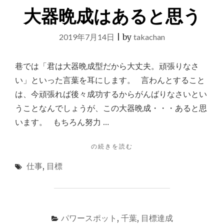
世
大器晩成はあると思う
地
蔵
2019年7月14日
|
by
takachan
尊
で
出
巷では「君は大器晩成型だから大丈夫。頑張りなさ
世
い」といった言葉を耳にします。 言わんとすること
の
パ
は、今頑張れば後々成功するからがんばりなさいとい
ワ
うことなんでしょうが、この大器晩成・・・あると思
ー
います。 もちろん努力 …
ス
ポ
ッ
"大
の続きを読む
ト
器
の
仕事
,
目標
晩
ご
成
利
は
益
あ
を
る
あ
パワースポット
,
千葉
,
目標達成
と