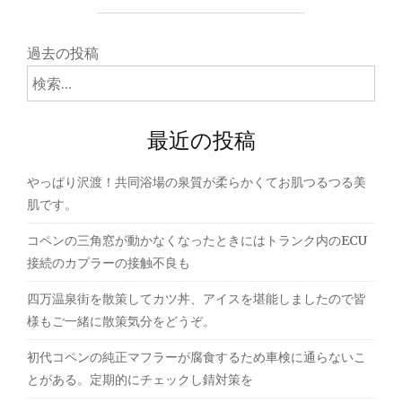
ご
る
利
と
投
益"
日々
過去の投稿
成
検
稿
長
索:
し
ナ
ま
最近の投稿
す"
ビ
ゲ
やっぱり沢渡！共同浴場の泉質が柔らかくてお肌つるつる美
肌です。
ー
コペンの三角窓が動かなくなったときにはトランク内のECU
シ
接続のカプラーの接触不良も
ョ
四万温泉街を散策してカツ丼、アイスを堪能しましたので皆
ン
様もご一緒に散策気分をどうぞ。
初代コペンの純正マフラーが腐食するため車検に通らないこ
とがある。定期的にチェックし錆対策を