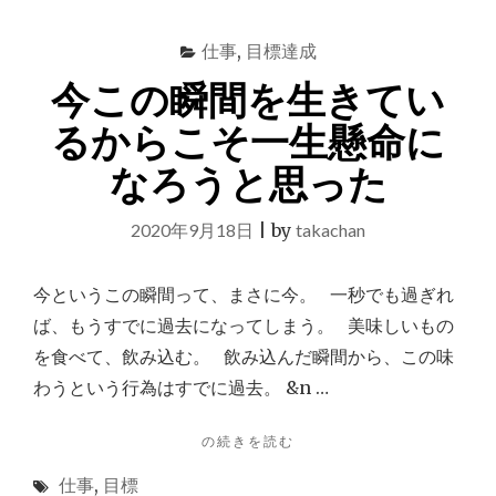
て
も
仕事
,
目標達成
い
い
今この瞬間を生きてい
と
思
るからこそ一生懸命に
う"
なろうと思った
2020年9月18日
|
by
takachan
今というこの瞬間って、まさに今。 一秒でも過ぎれ
ば、もうすでに過去になってしまう。 美味しいもの
を食べて、飲み込む。 飲み込んだ瞬間から、この味
わうという行為はすでに過去。 &n …
"今
の続きを読む
こ
仕事
,
目標
の