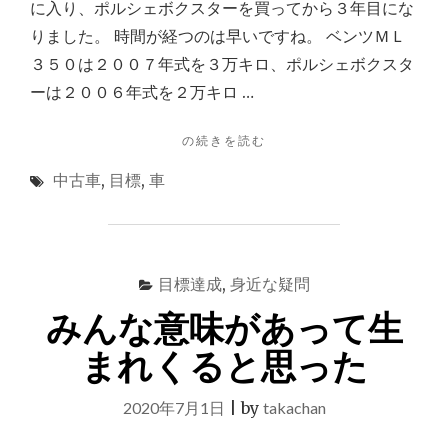
に入り、ポルシェボクスターを買ってから３年目にな
今
りました。 時間が経つのは早いですね。 ベンツＭＬ
じ
ゃ
３５０は２００７年式を３万キロ、ポルシェボクスタ
い
ーは２００６年式を２万キロ …
い
思
"中
い
の続きを読む
古
出
中古車
,
目標
,
車
の
に
ポ
な
ル
る
シ
は
ェ
ず"
目標達成
,
身近な疑問
や
ベ
みんな意味があって生
ン
ツ
まれくると思った
を
買
2020年7月1日
|
by
takachan
っ
て