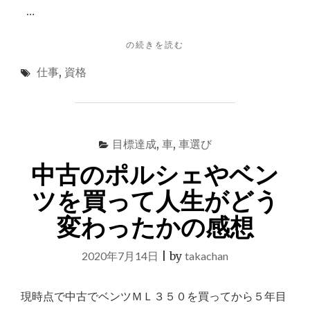
思
…
っ
た"
"失
の続きを読む
敗
仕事
,
資格
や
挫
折
や
う
目標達成
,
車
,
車選び
ま
く
中古のポルシェやベン
い
か
ツを買って人生がどう
な
変わったかの感想
い
こ
と
2020年7月14日
|
by
takachan
も
肥
や
現時点で中古でベンツＭＬ３５０を買ってから５年目
し。