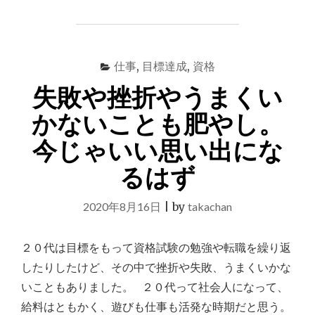
瞬
間
を
生
仕事
,
目標達成
,
資格
き
て
失敗や挫折やうまくい
い
る
かないことも肥やし。
か
今じゃいい思い出にな
ら
こ
るはず
そ
一
生
2020年8月16日
|
by
takachan
懸
命
に
２０代は目標をもって資格試験の勉強や転職を繰り返
な
したりしたけど、その中で挫折や失敗、うまくいかな
ろ
いこともありました。 ２０代って社会人になって、
う
と
給料はともかく、遊びも仕事も活発な時期だと思う。