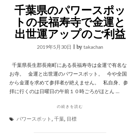
や
思
千葉県のパワースポッ
か
う"
り
トの長福寿寺で金運と
ま
し
出世運アップのご利益
た"
2019年5月30日
|
by
takachan
千葉県長生郡長南町にある長福寿寺は金運で有名な
お寺。 金運と出世運のパワースポット。 今や全国
から金運を求めて参拝者が絶えません。 私自身、参
拝に行くのは日曜日の午前１０時ごろがほとん …
"千
の続きを読む
葉
パワースポット
,
千葉
,
目標
県
の
パ
ワ