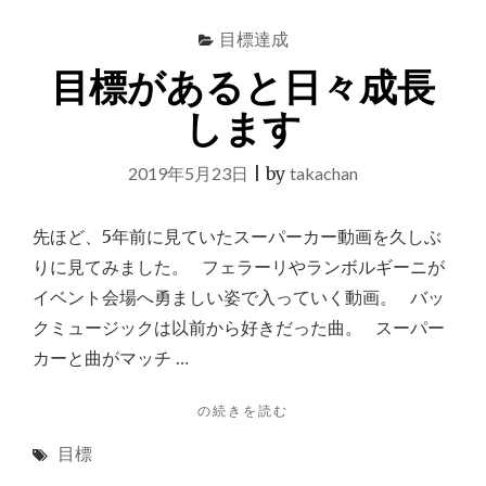
ー
目標達成
ス
ポ
目標があると日々成長
ッ
ト
します
の
長
2019年5月23日
|
by
takachan
福
寿
寺
先ほど、5年前に見ていたスーパーカー動画を久しぶ
で
りに見てみました。 フェラーリやランボルギーニが
金
運
イベント会場へ勇ましい姿で入っていく動画。 バッ
と
クミュージックは以前から好きだった曲。 スーパー
出
カーと曲がマッチ …
世
運
ア
"目
の続きを読む
ッ
標
目標
プ
が
の
あ