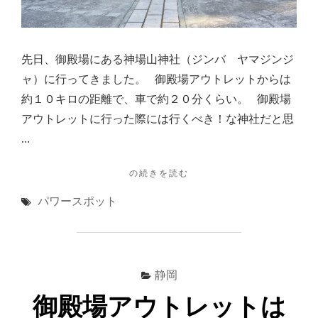
雄
大
に
望
先日、御殿場にある神場山神社（ジンバ ヤマジンジ
む。
ャ）に行ってきました。 御殿場アウトレットからは
第
二
約１０キロの距離で、車で約２０分くらい。 御殿場
東
アウトレットに行った際には行くべき！な神社だと思
名
…
高
速
も。"
"御
の続きを読む
殿
パワースポット
場
ア
ウ
ト
レ
静岡
ッ
ト
御殿場アウトレットは
か