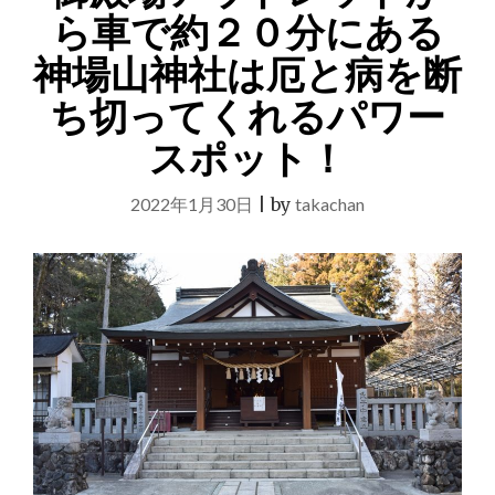
神
ら車で約２０分にある
社
神場山神社は厄と病を断
は
富
ち切ってくれるパワー
士
山
スポット！
の
似
合
2022年1月30日
|
by
takachan
う
パ
ワ
ー
ス
ポ
ッ
ト。
富
士
山
を