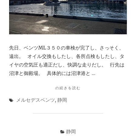
先日、ベンツML３５０の車検が完了し、さっそく、
遠出。 オイル交換もしたし、各所点検もしたし、タ
イヤの空気圧も適正だし、快調な走りだし。 行先は
沼津と御殿場。 具体的には沼津港と …
"ベ
の続きを読む
ン
メルセデスベンツ
,
静岡
ツ
ML
３
５
０
静岡
で