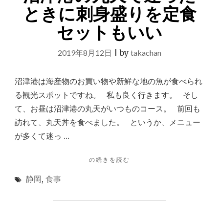
プ
ときに刺身盛りを定食
ラ
セットもいい
ダ
買
い
2019年8月12日
|
by
takachan
物
は
や
沼津港は海産物のお買い物や新鮮な地の魚が食べられ
っ
る観光スポットですね。 私も良く行きます。 そし
ぱ
て、お昼は沼津港の丸天がいつものコース。 前回も
り
お
訪れて、丸天丼を食べました。 というか、メニュー
得
が多くて迷っ …
か
も"
"沼
の続きを読む
津
静岡
,
食事
港
の
丸
天