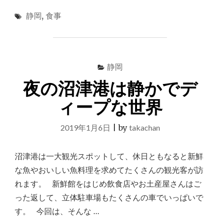
津
静岡
,
食事
港
の
丸
天
で
静岡
食
べ
夜の沼津港は静かでデ
た
丸
ィープな世界
天
丼
2019年1月6日
|
by
takachan
（海
鮮
丼）
沼津港は一大観光スポットして、休日ともなると新鮮
は
な魚やおいしい魚料理を求めてたくさんの観光客が訪
ボ
リ
れます。 新鮮館をはじめ飲食店やお土産屋さんはご
ュ
った返して、立体駐車場もたくさんの車でいっぱいで
ー
す。 今回は、そんな …
ム