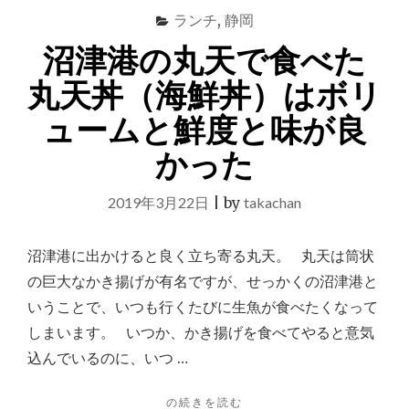
で
ランチ
,
静岡
迷
っ
沼津港の丸天で食べた
た
と
丸天丼（海鮮丼）はボリ
き
ュームと鮮度と味が良
に
刺
かった
身
盛
り
2019年3月22日
|
by
takachan
を
定
食
沼津港に出かけると良く立ち寄る丸天。 丸天は筒状
セ
の巨大なかき揚げが有名ですが、せっかくの沼津港と
ッ
いうことで、いつも行くたびに生魚が食べたくなって
ト
も
しまいます。 いつか、かき揚げを食べてやると意気
い
込んでいるのに、いつ …
い"
"沼
の続きを読む