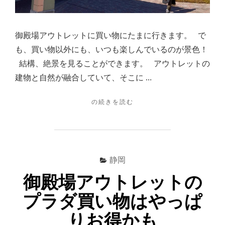
切
っ
て
御殿場アウトレットに買い物にたまに行きます。 で
く
も、買い物以外にも、いつも楽しんでいるのが景色！
れ
結構、絶景を見ることができます。 アウトレットの
る
パ
建物と自然が融合していて、そこに …
ワ
ー
"御
の続きを読む
ス
殿
ポ
場
ッ
ア
ト！"
ウ
ト
静岡
レ
御殿場アウトレットの
ッ
ト
プラダ買い物はやっぱ
は
買
りお得かも
い