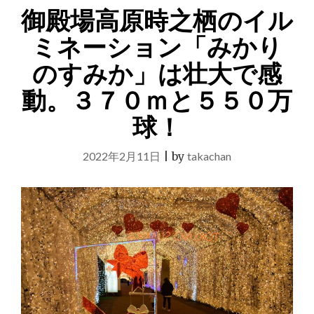
沼
御殿場高原時之栖のイル
津
港
ミネーション「みかり
と
のすみか」は壮大で感
御
殿
動。３７０ｍと５５０万
場
の
球！
旅
行。
美
2022年2月11日
|
by
takachan
味
し
い
海
産
物
と
買
い
物