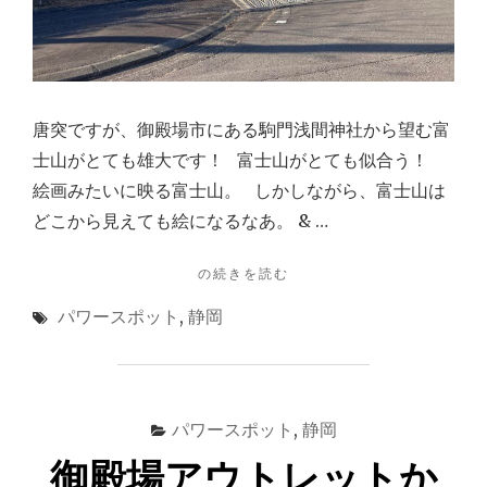
７
０
Ｍ
と
５
５
唐突ですが、御殿場市にある駒門浅間神社から望む富
０
士山がとても雄大です！ 富士山がとても似合う！
万
絵画みたいに映る富士山。 しかしながら、富士山は
球！"
どこから見えても絵になるなあ。 & …
"御
の続きを読む
殿
パワースポット
,
静岡
場
に
あ
る
駒
パワースポット
,
静岡
門
浅
御殿場アウトレットか
間