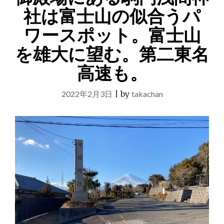
ル
社は富士山の似合うパ
ミ
ワースポット。富士山
ネ
ー
を雄大に望む。第二東名
シ
ョ
高速も。
ン
「み
か
2022年2月3日
|
by
takachan
り
の
す
み
か」
は
壮
大
で
感
動。
３