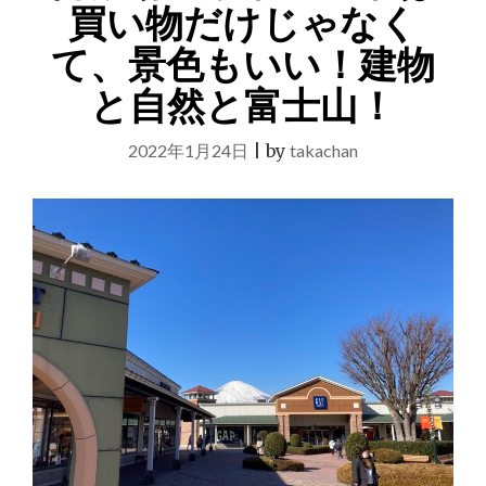
ら
買い物だけじゃなく
車
て、景色もいい！建物
で
約
と自然と富士山！
２
０
分
2022年1月24日
|
by
takachan
に
あ
る
神
場
山
神
社
は
厄
と
病
を
断
ち