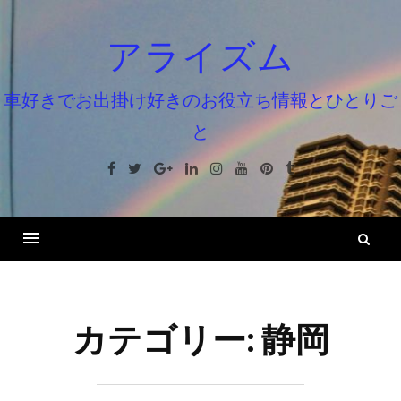
コ
ン
アライズム
テ
ン
車好きでお出掛け好きのお役立ち情報とひとりご
ツ
と
へ
ス
Facebook
Twitter
Google+
Linkedin
Instagram
Youtube
Pinterest
Tumblr
キ
ッ
プ
検
索
カテゴリー:
静岡