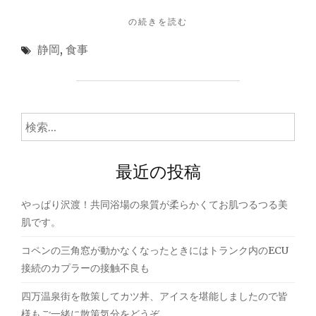
と
鮮
"夜
の続きを読む
度
の
静岡
,
食事
と
沼
味
津
が
港
良
は
か
静
検
っ
か
索:
た"
で
デ
最近の投稿
ィ
ー
プ
やっぱり沢渡！共同浴場の泉質が柔らかくてお肌つるつる美
な
肌です。
世
界"
コペンの三角窓が動かなくなったときにはトランク内のECU
接続のカプラーの接触不良も
四万温泉街を散策してカツ丼、アイスを堪能しましたので皆
様もご一緒に散策気分をどうぞ。