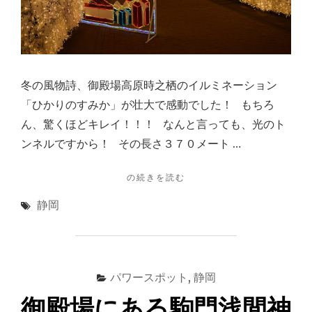
と
イ
ル
ミ
ネ
ー
冬の風物詩、御殿場高原時之栖のイルミネーション
シ
「ひかりのすみか」が壮大で感動でした！ もちろ
ョ
ン"
ん、驚くほどキレイ！！！ なんと言っても、光のト
ンネルですから！ その長さ３７０メート …
"御
の続きを読む
殿
静岡
場
高
原
時
之
パワースポット
,
静岡
栖
の
御殿場にある駒門浅間神
イ