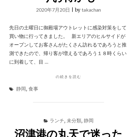
物
だ
2020年7月20日
|
by
takachan
け
じ
先日の土曜日に御殿場アウトレットに感染対策をして
ゃ
な
買い物に行ってきました。 新エリアのヒルサイドが
く
オープンしてお客さんがたくさん訪れるであろうと推
て、
測できたので、帰り客が増えるであろう１８時くらい
景
色
に到着して、目 …
も
い
"御
の続きを読む
い！
殿
建
静岡
,
食事
場
物
ア
と
ウ
自
ト
然
レ
と
ランチ
,
未分類
,
静岡
ッ
富
ト
沼津港の丸天で迷った
士
の
山！"