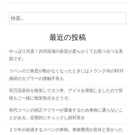
ナ
ビ
検
ゲ
索:
ー
最近の投稿
シ
やっぱり沢渡！共同浴場の泉質が柔らかくてお肌つるつる美
ョ
肌です。
ン
コペンの三角窓が動かなくなったときにはトランク内のECU
接続のカプラーの接触不良も
四万温泉街を散策してカツ丼、アイスを堪能しましたので皆
様もご一緒に散策気分をどうぞ。
初代コペンの純正マフラーが腐食するため車検に通らないこ
とがある。定期的にチェックし錆対策を
２０年が経過するコペンの車検。車検費用が意外と安かった