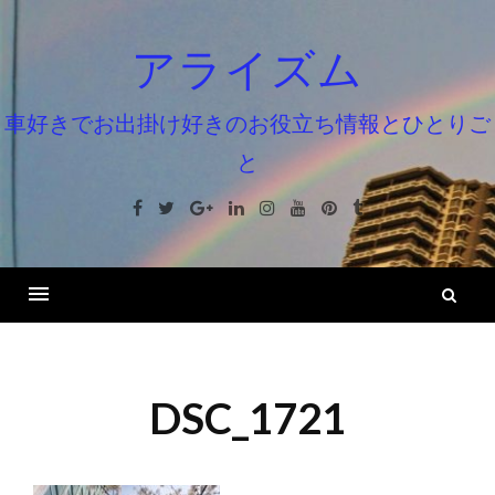
コ
ン
アライズム
テ
ン
車好きでお出掛け好きのお役立ち情報とひとりご
ツ
と
へ
ス
Facebook
Twitter
Google+
Linkedin
Instagram
Youtube
Pinterest
Tumblr
キ
ッ
プ
検
索
DSC_1721