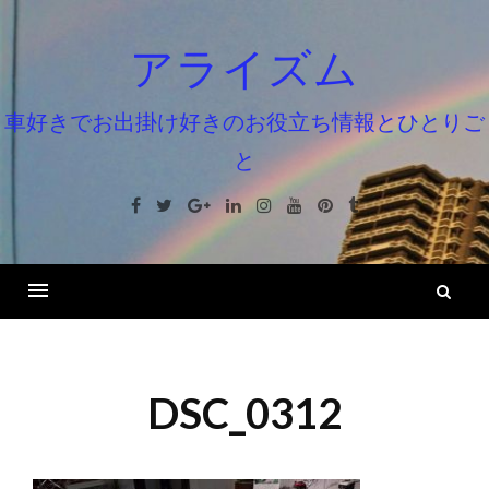
コ
ン
アライズム
テ
ン
車好きでお出掛け好きのお役立ち情報とひとりご
ツ
と
へ
ス
Facebook
Twitter
Google+
Linkedin
Instagram
Youtube
Pinterest
Tumblr
キ
ッ
プ
検
索
DSC_0312