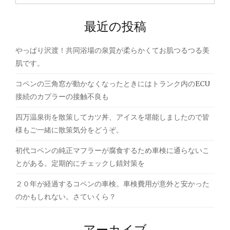
索:
ー
最近の投稿
シ
ョ
やっぱり沢渡！共同浴場の泉質が柔らかくてお肌つるつる美
ン
肌です。
コペンの三角窓が動かなくなったときにはトランク内のECU
接続のカプラーの接触不良も
四万温泉街を散策してカツ丼、アイスを堪能しましたので皆
様もご一緒に散策気分をどうぞ。
初代コペンの純正マフラーが腐食するため車検に通らないこ
とがある。定期的にチェックし錆対策を
２０年が経過するコペンの車検。車検費用が意外と安かった
のかもしれない。さていくら？
アーカイブ