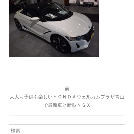
投
前
稿
大人も子供も楽しいＨＯＮＤＡウェルカムプラザ青山
ナ
で最新車と新型ＮＳＸ
ビ
ゲ
検