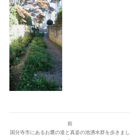
投
前
稿
国分寺市にあるお鷹の道と真姿の池湧水群を歩きまし