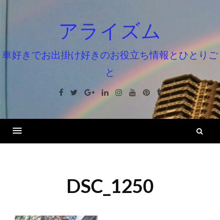
コ
ン
アライズム
テ
ン
車好きでお出掛け好きのお役立ち情報とひとりご
ツ
と
へ
ス
Facebook
Twitter
Google+
Linkedin
Instagram
Youtube
Pinterest
Tumblr
キ
ッ
プ
検
索
DSC_1250