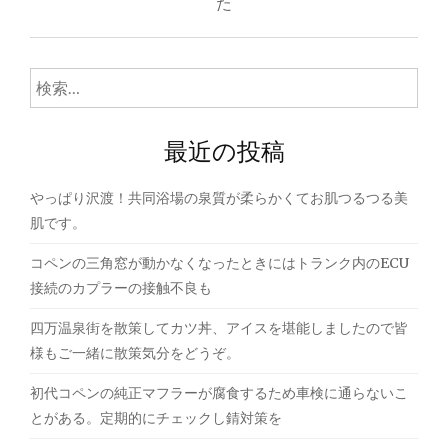
ナ
た
ビ
ゲ
検
索:
ー
最近の投稿
シ
ョ
やっぱり沢渡！共同浴場の泉質が柔らかくてお肌つるつる美
ン
肌です。
コペンの三角窓が動かなくなったときにはトランク内のECU
接続のカプラーの接触不良も
四万温泉街を散策してカツ丼、アイスを堪能しましたので皆
様もご一緒に散策気分をどうぞ。
初代コペンの純正マフラーが腐食するため車検に通らないこ
とがある。定期的にチェックし錆対策を