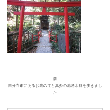
投
前
稿
国分寺市にあるお鷹の道と真姿の池湧水群を歩きまし
ナ
た
ビ