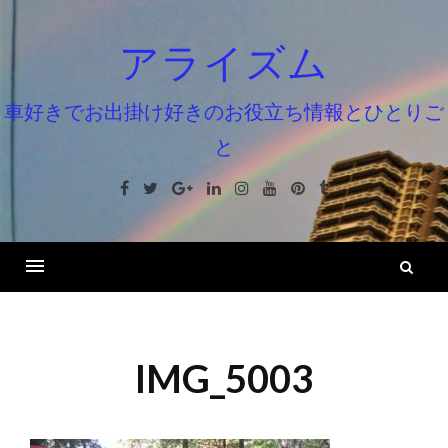
コ
ン
アライズム
テ
ン
車好きでお出掛け好きのお役立ち情報とひとりご
ツ
と
へ
ス
Facebook
Twitter
Google+
Linkedin
Instagram
Youtube
Pinterest
Tumblr
キ
ッ
プ
検
索
IMG_5003