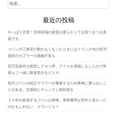
ゲ
検
索:
ー
最近の投稿
シ
ョ
やっぱり沢渡！共同浴場の泉質が柔らかくてお肌つるつる美
ン
肌です。
コペンの三角窓が動かなくなったときにはトランク内のECU
接続のカプラーの接触不良も
四万温泉街を散策してカツ丼、アイスを堪能しましたので皆
様もご一緒に散策気分をどうぞ。
初代コペンの純正マフラーが腐食するため車検に通らないこ
とがある。定期的にチェックし錆対策を
２０年が経過するコペンの車検。車検費用が意外と安かった
のかもしれない。さていくら？