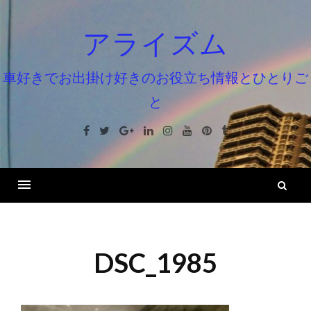
コ
ン
アライズム
テ
ン
車好きでお出掛け好きのお役立ち情報とひとりご
ツ
と
へ
ス
Facebook
Twitter
Google+
Linkedin
Instagram
Youtube
Pinterest
Tumblr
キ
ッ
プ
検
索
DSC_1985