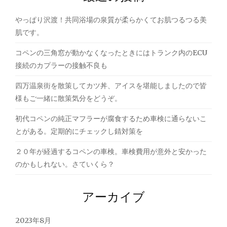
シ
やっぱり沢渡！共同浴場の泉質が柔らかくてお肌つるつる美
ョ
肌です。
ン
コペンの三角窓が動かなくなったときにはトランク内のECU
接続のカプラーの接触不良も
四万温泉街を散策してカツ丼、アイスを堪能しましたので皆
様もご一緒に散策気分をどうぞ。
初代コペンの純正マフラーが腐食するため車検に通らないこ
とがある。定期的にチェックし錆対策を
２０年が経過するコペンの車検。車検費用が意外と安かった
のかもしれない。さていくら？
アーカイブ
2023年8月