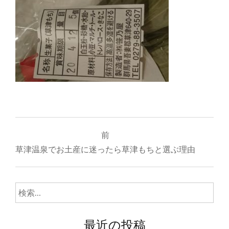
投
前
稿
草津温泉でお土産に迷ったら草津もちと選ぶ理由
ナ
ビ
検
ゲ
索:
ー
最近の投稿