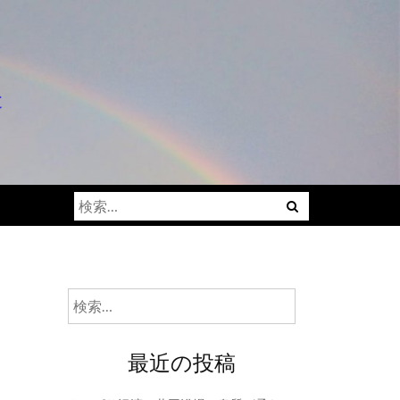
と
検
索:
検
索:
最近の投稿