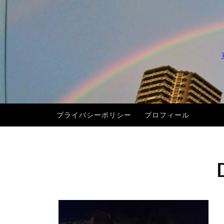
コ
ン
テ
ン
ツ
へ
ス
キ
プライバシーポリシー
プロフィール
ッ
プ