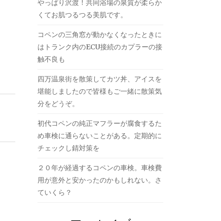
やっぱり沢渡！共同浴場の泉質が柔らか
くてお肌つるつる美肌です。
コペンの三角窓が動かなくなったときに
はトランク内のECU接続のカプラーの接
触不良も
四万温泉街を散策してカツ丼、アイスを
堪能しましたので皆様もご一緒に散策気
分をどうぞ。
初代コペンの純正マフラーが腐食するた
め車検に通らないことがある。定期的に
チェックし錆対策を
２０年が経過するコペンの車検。車検費
用が意外と安かったのかもしれない。さ
ていくら？