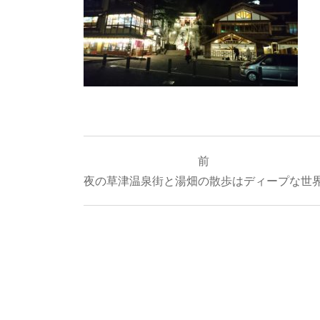
投
前
稿
夜の草津温泉街と湯畑の散歩はディープな世
ナ
ビ
ゲ
ー
シ