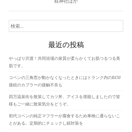
ナ
枝神社ほか
ビ
ゲ
検
索:
ー
最近の投稿
シ
ョ
やっぱり沢渡！共同浴場の泉質が柔らかくてお肌つるつる美
ン
肌です。
コペンの三角窓が動かなくなったときにはトランク内のECU
接続のカプラーの接触不良も
四万温泉街を散策してカツ丼、アイスを堪能しましたので皆
様もご一緒に散策気分をどうぞ。
初代コペンの純正マフラーが腐食するため車検に通らないこ
とがある。定期的にチェックし錆対策を