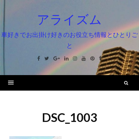
コ
ン
アライズム
テ
ン
車好きでお出掛け好きのお役立ち情報とひとりご
ツ
と
へ
ス
Facebook
Twitter
Google+
Linkedin
Instagram
Youtube
Pinterest
Tumblr
キ
ッ
プ
検
索
DSC_1003