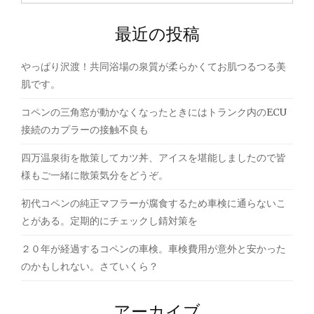
ゲ
索:
ー
最近の投稿
シ
やっぱり沢渡！共同浴場の泉質が柔らかくてお肌つるつる美
ョ
肌です。
ン
コペンの三角窓が動かなくなったときにはトランク内のECU
接続のカプラーの接触不良も
四万温泉街を散策してカツ丼、アイスを堪能しましたので皆
様もご一緒に散策気分をどうぞ。
初代コペンの純正マフラーが腐食するため車検に通らないこ
とがある。定期的にチェックし錆対策を
２０年が経過するコペンの車検。車検費用が意外と安かった
のかもしれない。さていくら？
アーカイブ