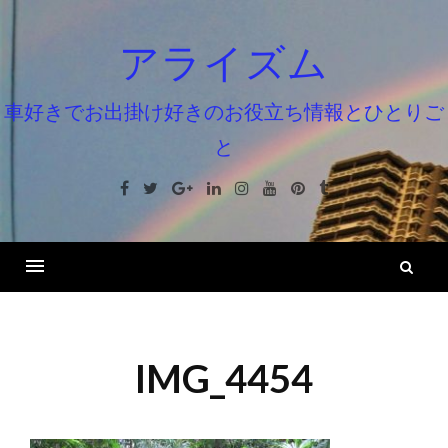
コ
ン
アライズム
テ
ン
車好きでお出掛け好きのお役立ち情報とひとりご
ツ
と
へ
ス
Facebook
Twitter
Google+
Linkedin
Instagram
Youtube
Pinterest
Tumblr
キ
ッ
プ
検
索
IMG_4454