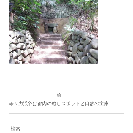
投
前
稿
等々力渓谷は都内の癒しスポットと自然の宝庫
ナ
ビ
検