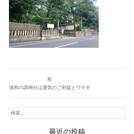
投
前
稿
浦和の調神社は運気のご利益とウサギ
ナ
ビ
検
ゲ
索:
ー
最近の投稿