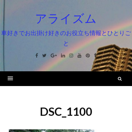
コ
ン
アライズム
テ
ン
車好きでお出掛け好きのお役立ち情報とひとりご
ツ
と
へ
ス
Facebook
Twitter
Google+
Linkedin
Instagram
Youtube
Pinterest
Tumblr
キ
ッ
プ
検
索
DSC_1100