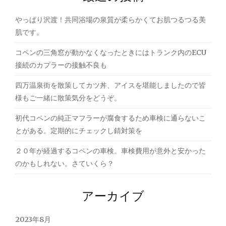
シ
やっぱり沢渡！共同浴場の泉質が柔らかくてお肌つるつる美
ョ
肌です。
ン
コペンの三角窓が動かなくなったときにはトランク内のECU
接続のカプラーの接触不良も
四万温泉街を散策してカツ丼、アイスを堪能しましたので皆
様もご一緒に散策気分をどうぞ。
初代コペンの純正マフラーが腐食するため車検に通らないこ
とがある。定期的にチェックし錆対策を
２０年が経過するコペンの車検。車検費用が意外と安かった
のかもしれない。さていくら？
アーカイブ
2023年8月