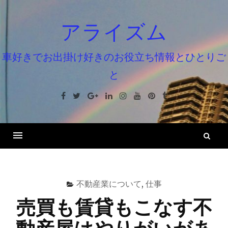
コ
ン
アライズム
テ
ン
車好きでお出掛け好きのお役立ち情報とひとりご
ツ
と
へ
ス
Facebook
Twitter
Google+
Linkedin
Instagram
Youtube
Pinterest
Tumblr
キ
ッ
プ
検
索
不動産業について
,
仕事
売買も賃貸もこなす不