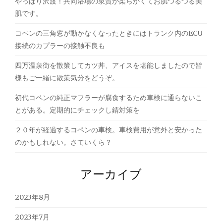
やっぱり沢渡！共同浴場の泉質が柔らかくてお肌つるつる美
肌です。
コペンの三角窓が動かなくなったときにはトランク内のECU
接続のカプラーの接触不良も
四万温泉街を散策してカツ丼、アイスを堪能しましたので皆
様もご一緒に散策気分をどうぞ。
初代コペンの純正マフラーが腐食するため車検に通らないこ
とがある。定期的にチェックし錆対策を
２０年が経過するコペンの車検。車検費用が意外と安かった
のかもしれない。さていくら？
アーカイブ
2023年8月
2023年7月