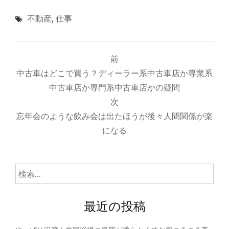
不動産
,
仕事
投
前
稿
中古車はどこで買う？ディーラー系中古車店か専業系
ナ
中古車店か専門系中古車店かの疑問
次
ビ
忘年会のような飲み会は出たほうが後々人間関係が楽
ゲ
になる
ー
シ
検
ョ
索:
ン
最近の投稿