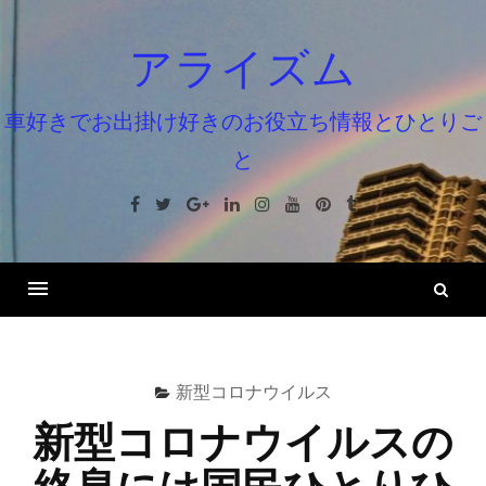
コ
ン
アライズム
テ
ン
車好きでお出掛け好きのお役立ち情報とひとりご
ツ
と
へ
ス
Facebook
Twitter
Google+
Linkedin
Instagram
Youtube
Pinterest
Tumblr
キ
ッ
プ
検
索
新型コロナウイルス
新型コロナウイルスの