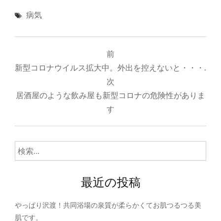
病気
投
前
稿
新型コロナウイルス拡大中。外出を控えないと・・・.
ナ
次
居酒屋のような飲み屋も新型コロナの危険性がありま
ビ
す
ゲ
ー
検
シ
索:
ョ
最近の投稿
ン
やっぱり沢渡！共同浴場の泉質が柔らかくてお肌つるつる美
肌です。