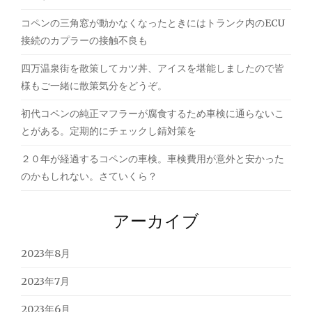
コペンの三角窓が動かなくなったときにはトランク内のECU
接続のカプラーの接触不良も
四万温泉街を散策してカツ丼、アイスを堪能しましたので皆
様もご一緒に散策気分をどうぞ。
初代コペンの純正マフラーが腐食するため車検に通らないこ
とがある。定期的にチェックし錆対策を
２０年が経過するコペンの車検。車検費用が意外と安かった
のかもしれない。さていくら？
アーカイブ
2023年8月
2023年7月
2023年6月