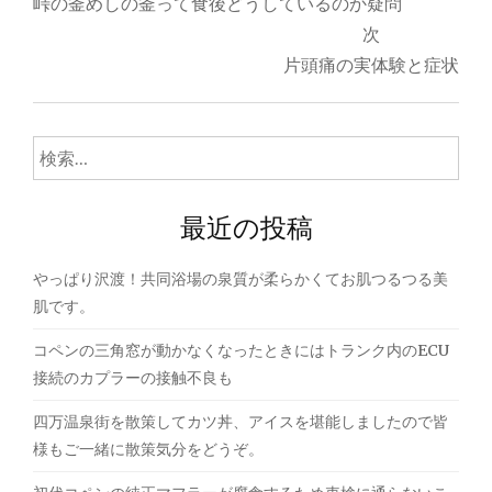
峠の釜めしの釜って食後どうしているのか疑問
ナ
次
片頭痛の実体験と症状
ビ
ゲ
検
ー
索:
シ
最近の投稿
ョ
ン
やっぱり沢渡！共同浴場の泉質が柔らかくてお肌つるつる美
肌です。
コペンの三角窓が動かなくなったときにはトランク内のECU
接続のカプラーの接触不良も
四万温泉街を散策してカツ丼、アイスを堪能しましたので皆
様もご一緒に散策気分をどうぞ。