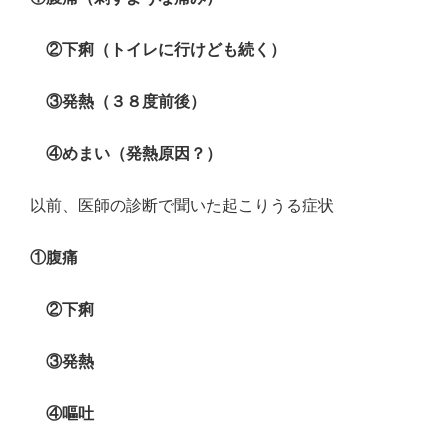
②下痢（トイレに行けども続く）
③発熱（３８度前後）
④めまい（発熱原因？）
以前、医師の診断で聞いた起こりうる症状
①腹痛
②下痢
③発熱
④嘔吐