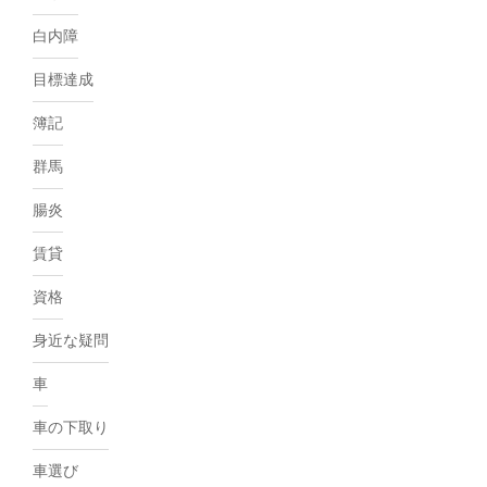
白内障
目標達成
簿記
群馬
腸炎
賃貸
資格
身近な疑問
車
車の下取り
車選び