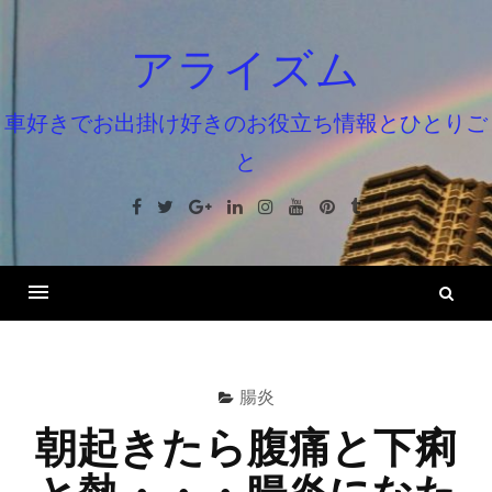
コ
ン
アライズム
テ
ン
車好きでお出掛け好きのお役立ち情報とひとりご
ツ
と
へ
ス
Facebook
Twitter
Google+
Linkedin
Instagram
Youtube
Pinterest
Tumblr
キ
ッ
プ
検
索
腸炎
朝起きたら腹痛と下痢