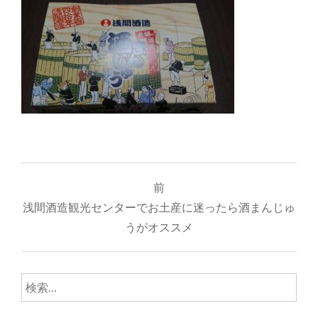
投
前
稿
浅間酒造観光センターでお土産に迷ったら酒まんじゅ
ナ
うがオススメ
ビ
ゲ
検
索:
ー