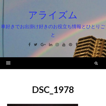
コ
ン
アライズム
テ
ン
車好きでお出掛け好きのお役立ち情報とひとりご
ツ
と
へ
ス
Facebook
Twitter
Google+
Linkedin
Instagram
Youtube
Pinterest
Tumblr
キ
ッ
プ
検
索
DSC_1978