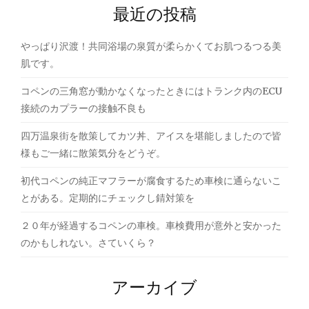
最近の投稿
シ
ョ
やっぱり沢渡！共同浴場の泉質が柔らかくてお肌つるつる美
ン
肌です。
コペンの三角窓が動かなくなったときにはトランク内のECU
接続のカプラーの接触不良も
四万温泉街を散策してカツ丼、アイスを堪能しましたので皆
様もご一緒に散策気分をどうぞ。
初代コペンの純正マフラーが腐食するため車検に通らないこ
とがある。定期的にチェックし錆対策を
２０年が経過するコペンの車検。車検費用が意外と安かった
のかもしれない。さていくら？
アーカイブ