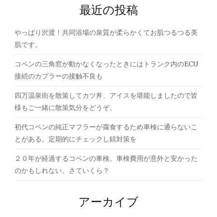
最近の投稿
シ
ョ
やっぱり沢渡！共同浴場の泉質が柔らかくてお肌つるつる美
ン
肌です。
コペンの三角窓が動かなくなったときにはトランク内のECU
接続のカプラーの接触不良も
四万温泉街を散策してカツ丼、アイスを堪能しましたので皆
様もご一緒に散策気分をどうぞ。
初代コペンの純正マフラーが腐食するため車検に通らないこ
とがある。定期的にチェックし錆対策を
２０年が経過するコペンの車検。車検費用が意外と安かった
のかもしれない。さていくら？
アーカイブ