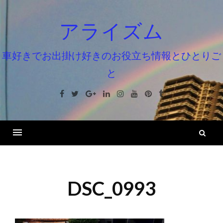
コ
ン
アライズム
テ
ン
車好きでお出掛け好きのお役立ち情報とひとりご
ツ
と
へ
ス
Facebook
Twitter
Google+
Linkedin
Instagram
Youtube
Pinterest
Tumblr
キ
ッ
プ
検
索
DSC_0993