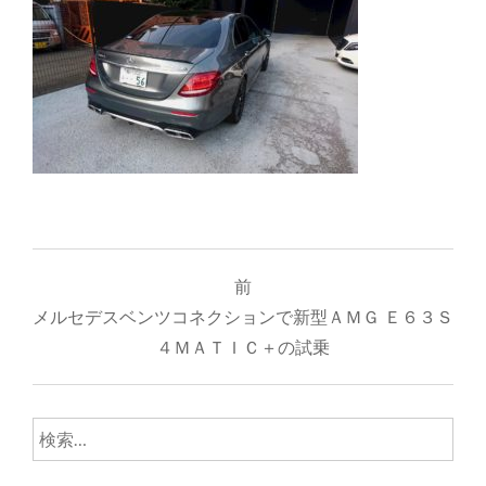
投
前
稿
メルセデスベンツコネクションで新型ＡＭＧ Ｅ６３Ｓ
ナ
４ＭＡＴＩＣ＋の試乗
ビ
ゲ
検
索:
ー