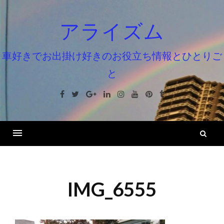
コ
ン
アライズム
テ
ン
車好きでお出掛け好きのお役立ち情報とひとりご
ツ
と
へ
ス
Facebook
Twitter
Google+
Linkedin
Instagram
Youtube
Pinterest
Tumblr
キ
ッ
プ
検
索
IMG_6555