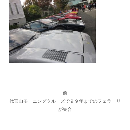
投
前
稿
代官山モーニングクルーズで９９年までのフェラーリ
ナ
が集合
ビ