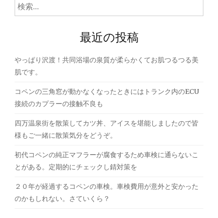
ゲ
検
索:
ー
最近の投稿
シ
ョ
やっぱり沢渡！共同浴場の泉質が柔らかくてお肌つるつる美
ン
肌です。
コペンの三角窓が動かなくなったときにはトランク内のECU
接続のカプラーの接触不良も
四万温泉街を散策してカツ丼、アイスを堪能しましたので皆
様もご一緒に散策気分をどうぞ。
初代コペンの純正マフラーが腐食するため車検に通らないこ
とがある。定期的にチェックし錆対策を
２０年が経過するコペンの車検。車検費用が意外と安かった
のかもしれない。さていくら？