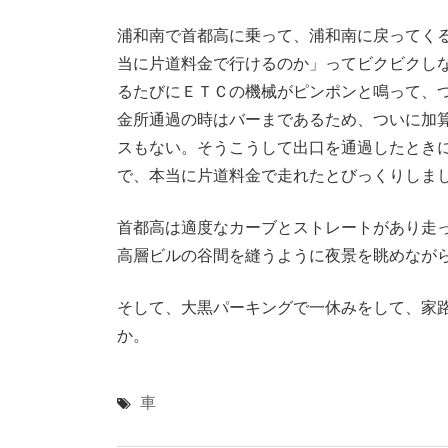
浦和南で首都高に乗って、浦和南に戻ってく
当に片道料金で行けるのか」ってビクビクし
るたびにＥＴＣの機械がピンポンと鳴って、
金所通過の時はバーまであるため、ついに加
スもない。そうこうして出口を通過したときに
で、本当に片道料金で走れたとびっくりしま
首都高は適度なカーブとストレートがあり走
高層ビルの谷間を縫うように夜景を眺めなが
そして、大黒パーキングで一休みをして、家
か。
車