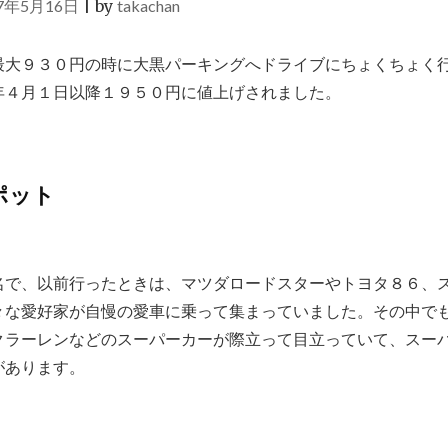
17年5月16日
|
by
takachan
最大９３０円の時に大黒パーキングへドライブにちょくちょく
年４月１日以降１９５０円に値上げされました。
ポット
名で、以前行ったときは、マツダロードスターやトヨタ８６、
々な愛好家が自慢の愛車に乗って集まっていました。その中で
クラーレンなどのスーパーカーが際立って目立っていて、スー
があります。