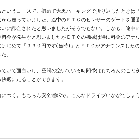
るというコースで、初めて大黒パーキングで折り返したときは
ながら走っていました。途中のＥＴＣのセンサーのゲートを通
ついに課金されたと思いましたがそうでもない。しかも、途中
算料金が発生かと思いましたがＥＴＣの機械は特に料金のアナ
はじめて「９３０円です(当時)」とＥＴＣがアナウンスした
した。
っていて面白いし、昼間の空いている時間帯はもちろんのこと
ら快適に走ることができます。
路につく。もちろん安全運転で。こんなドライブいかがでしょ