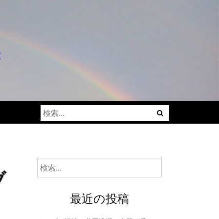
と
検
索:
検
ブ
索:
最近の投稿