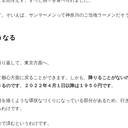
て全然冷えず、ずっと熱々を食べられました。
す。そいえば、サンマーメンって神奈川のご当地ラーメンだそ
うなる
折り返して、東京方面へ。
て都心方面に戻ることができます。しかも、
降りることがない
きるのです
。
２０２２年４月１日以降は１９５０円です
。
円を描くような環状なつくりになっている部分があるため、行
るわけです。
金で済むというわけです。