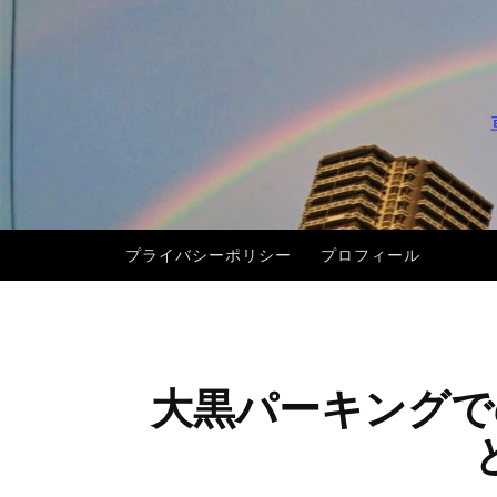
コ
ン
テ
ン
ツ
へ
ス
キ
プライバシーポリシー
プロフィール
ッ
プ
大黒パーキングで