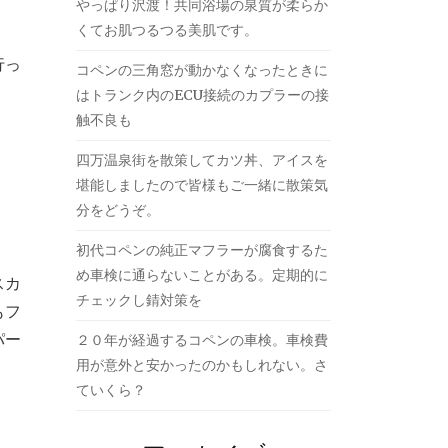
やっぱり沢渡！共同浴場の泉質が柔らか
くてお肌つるつる美肌です。
行っ
コペンの三角窓が動かなくなったときに
はトランク内のECU接続のカプラーの接
触不良も
四万温泉街を散策してカツ丼、アイスを
堪能しましたので皆様もご一緒に散策気
分をどうぞ。
初代コペンの純正マフラーが腐食するた
め車検に通らないことがある。定期的に
スカ
チェックし錆対策を
もフ
パー
２０年が経過するコペンの車検。車検費
用が意外と安かったのかもしれない。さ
ていくら？