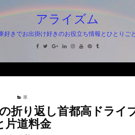
アライズム
車好きでお出掛け好きのお役立ち情報とひとりご
Facebook
Twitter
Google+
Linkedin
Instagram
Youtube
Pinterest
Tumblr
車
の折り返し首都高ドライ
と片道料金