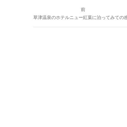
投
前
稿
草津温泉のホテルニュー紅葉に泊ってみての
ナ
ビ
ゲ
ー
シ
ョ
ン