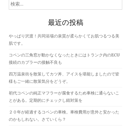
ゲ
検
索:
ー
最近の投稿
シ
ョ
やっぱり沢渡！共同浴場の泉質が柔らかくてお肌つるつる美
ン
肌です。
コペンの三角窓が動かなくなったときにはトランク内のECU
接続のカプラーの接触不良も
四万温泉街を散策してカツ丼、アイスを堪能しましたので皆
様もご一緒に散策気分をどうぞ。
初代コペンの純正マフラーが腐食するため車検に通らないこ
とがある。定期的にチェックし錆対策を
２０年が経過するコペンの車検。車検費用が意外と安かった
のかもしれない。さていくら？