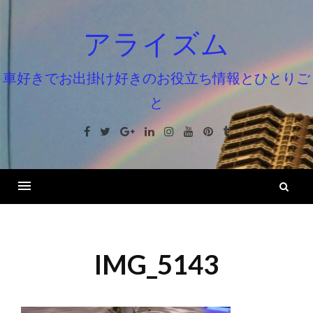
コ
ン
アライズム
テ
ン
車好きでお出掛け好きのお役立ち情報とひとりご
ツ
と
へ
ス
Facebook
Twitter
Google+
Linkedin
Instagram
Youtube
Pinterest
Tumblr
キ
ッ
プ
検
索
IMG_5143