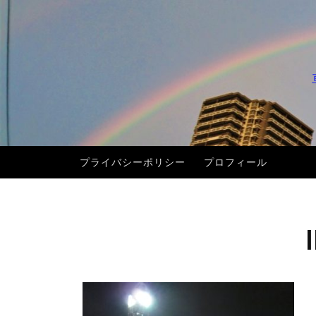
コ
ン
テ
ン
ツ
へ
ス
キ
プライバシーポリシー
プロフィール
ッ
プ