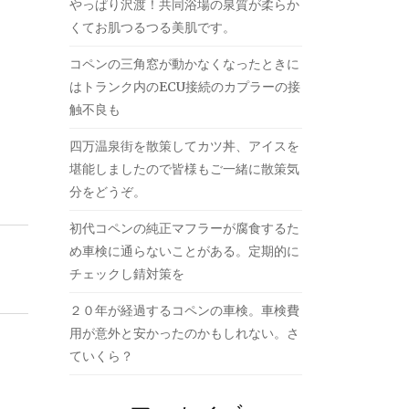
やっぱり沢渡！共同浴場の泉質が柔らか
くてお肌つるつる美肌です。
コペンの三角窓が動かなくなったときに
はトランク内のECU接続のカプラーの接
触不良も
四万温泉街を散策してカツ丼、アイスを
堪能しましたので皆様もご一緒に散策気
分をどうぞ。
初代コペンの純正マフラーが腐食するた
め車検に通らないことがある。定期的に
チェックし錆対策を
２０年が経過するコペンの車検。車検費
用が意外と安かったのかもしれない。さ
ていくら？