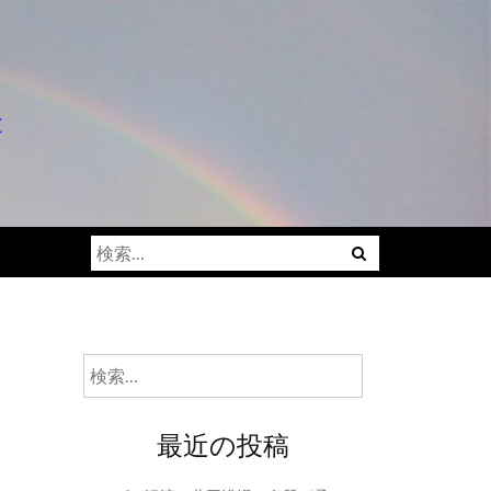
と
検
索:
検
索:
最近の投稿