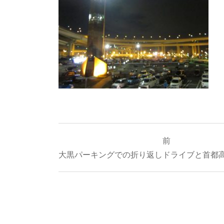
投
前
稿
大黒パーキングでの折り返しドライブと首都
ナ
ビ
ゲ