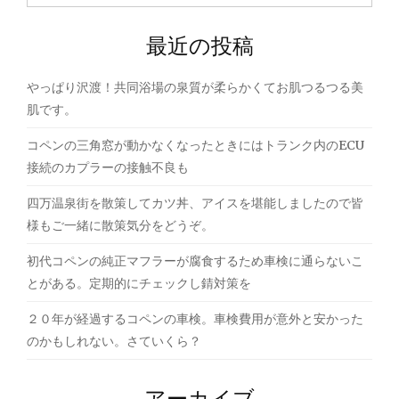
索:
ー
最近の投稿
シ
ョ
やっぱり沢渡！共同浴場の泉質が柔らかくてお肌つるつる美
ン
肌です。
コペンの三角窓が動かなくなったときにはトランク内のECU
接続のカプラーの接触不良も
四万温泉街を散策してカツ丼、アイスを堪能しましたので皆
様もご一緒に散策気分をどうぞ。
初代コペンの純正マフラーが腐食するため車検に通らないこ
とがある。定期的にチェックし錆対策を
２０年が経過するコペンの車検。車検費用が意外と安かった
のかもしれない。さていくら？
アーカイブ