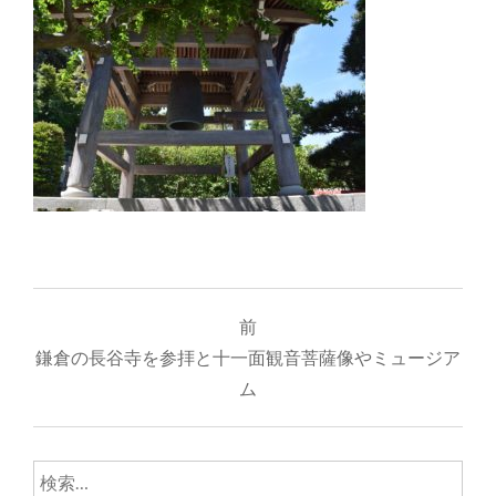
投
前
稿
鎌倉の長谷寺を参拝と十一面観音菩薩像やミュージア
ナ
ム
ビ
ゲ
検