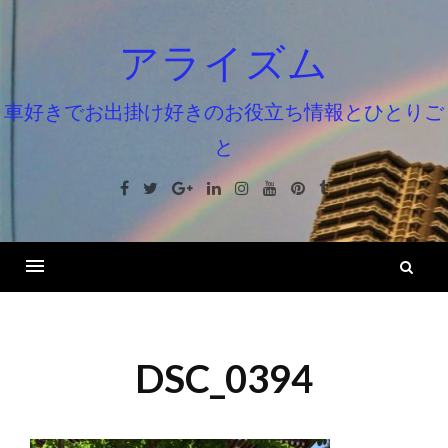
コ
ン
アライズム
テ
ン
車好きでお出掛け好きのお役立ち情報とひとりご
ツ
と
へ
ス
Facebook
Twitter
Google+
Linkedin
Instagram
Youtube
Pinterest
Tumblr
キ
ッ
プ
検
索
DSC_0394