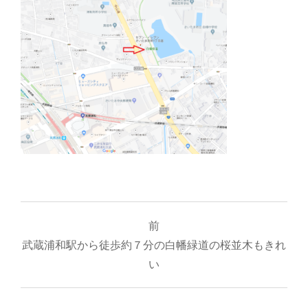
投
前
稿
武蔵浦和駅から徒歩約７分の白幡緑道の桜並木もきれ
ナ
い
ビ