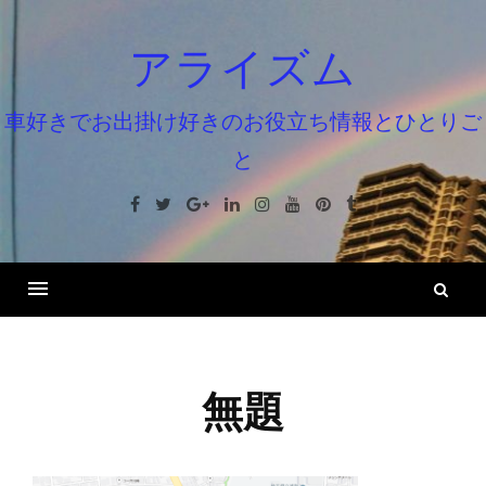
コ
ン
アライズム
テ
ン
車好きでお出掛け好きのお役立ち情報とひとりご
ツ
と
へ
ス
Facebook
Twitter
Google+
Linkedin
Instagram
Youtube
Pinterest
Tumblr
キ
ッ
プ
検
索
無題