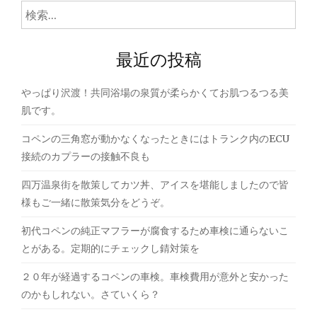
ゲ
検
索:
ー
最近の投稿
シ
ョ
やっぱり沢渡！共同浴場の泉質が柔らかくてお肌つるつる美
ン
肌です。
コペンの三角窓が動かなくなったときにはトランク内のECU
接続のカプラーの接触不良も
四万温泉街を散策してカツ丼、アイスを堪能しましたので皆
様もご一緒に散策気分をどうぞ。
初代コペンの純正マフラーが腐食するため車検に通らないこ
とがある。定期的にチェックし錆対策を
２０年が経過するコペンの車検。車検費用が意外と安かった
のかもしれない。さていくら？