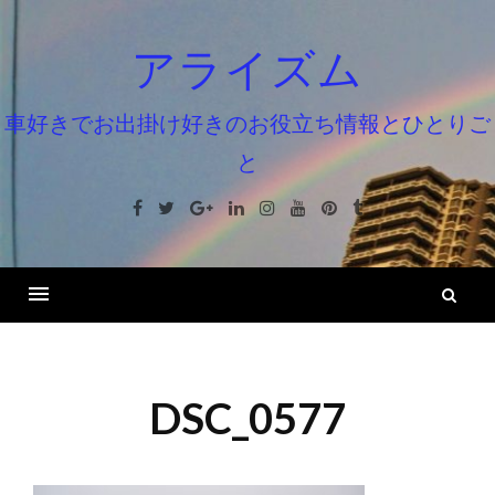
コ
ン
アライズム
テ
ン
車好きでお出掛け好きのお役立ち情報とひとりご
ツ
と
へ
ス
Facebook
Twitter
Google+
Linkedin
Instagram
Youtube
Pinterest
Tumblr
キ
ッ
プ
検
索
DSC_0577