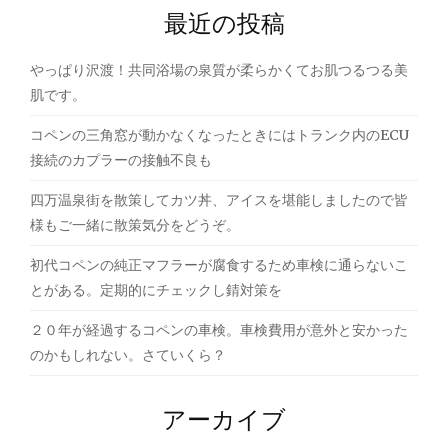
ー
最近の投稿
シ
やっぱり沢渡！共同浴場の泉質が柔らかくてお肌つるつる美
ョ
肌です。
ン
コペンの三角窓が動かなくなったときにはトランク内のECU
接続のカプラーの接触不良も
四万温泉街を散策してカツ丼、アイスを堪能しましたので皆
様もご一緒に散策気分をどうぞ。
初代コペンの純正マフラーが腐食するため車検に通らないこ
とがある。定期的にチェックし錆対策を
２０年が経過するコペンの車検。車検費用が意外と安かった
のかもしれない。さていくら？
アーカイブ