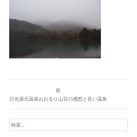
投
前
稿
日光湯元温泉おおるり山荘の感想と良い温泉
ナ
ビ
検
ゲ
索: