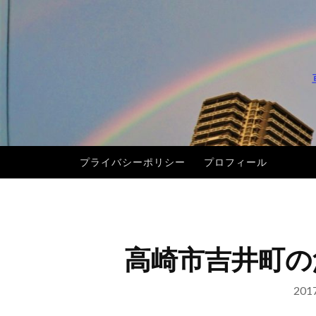
コ
ン
テ
ン
ツ
へ
ス
キ
プライバシーポリシー
プロフィール
ッ
プ
高崎市吉井町の
20