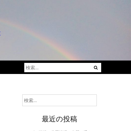
と
検
索:
検
索:
最近の投稿