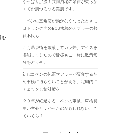
やっぱり沢渡！共同浴場の泉質が柔らか
くてお肌つるつる美肌です。
コペンの三角窓が動かなくなったときに
はトランク内のECU接続のカプラーの接
触不良も
理を
四万温泉街を散策してカツ丼、アイスを
堪能しましたので皆様もご一緒に散策気
分をどうぞ。
初代コペンの純正マフラーが腐食するた
め車検に通らないことがある。定期的に
チェックし錆対策を
２０年が経過するコペンの車検。車検費
用が意外と安かったのかもしれない。さ
ていくら？
す。