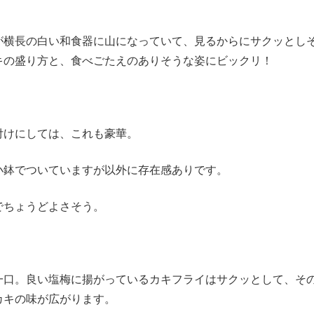
が横長の白い和食器に山になっていて、見るからにサクッとし
キの盛り方と、食べごたえのありそうな姿にビックリ！
付けにしては、これも豪華。
小鉢でついていますが以外に存在感ありです。
でちょうどよさそう。
一口。良い塩梅に揚がっているカキフライはサクッとして、そ
カキの味が広がります。