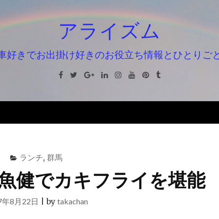
アライズム
車好きでお出掛け好きのお役立ち情報とひとりご
Facebook
Twitter
Google+
Linkedin
Instagram
Youtube
Pinterest
Tumblr
ランチ
,
群馬
魚健でカキフライを堪能
17年8月22日
|
by
takachan