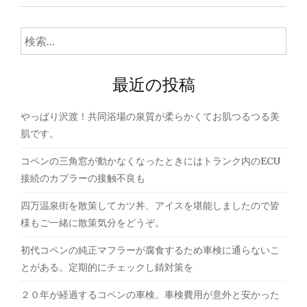
ナ
ビ
検
ゲ
索:
ー
最近の投稿
シ
やっぱり沢渡！共同浴場の泉質が柔らかくてお肌つるつる美
ョ
肌です。
ン
コペンの三角窓が動かなくなったときにはトランク内のECU
接続のカプラーの接触不良も
四万温泉街を散策してカツ丼、アイスを堪能しましたので皆
様もご一緒に散策気分をどうぞ。
初代コペンの純正マフラーが腐食するため車検に通らないこ
とがある。定期的にチェックし錆対策を
２０年が経過するコペンの車検。車検費用が意外と安かった