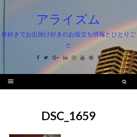
コ
ン
アライズム
テ
ン
車好きでお出掛け好きのお役立ち情報とひとりご
ツ
と
へ
ス
Facebook
Twitter
Google+
Linkedin
Instagram
Youtube
Pinterest
Tumblr
キ
ッ
プ
検
索
DSC_1659