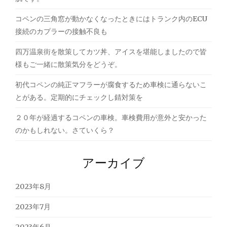
コペンの三角窓が動かなくなったときにはトランク内のECU
接続のカプラーの接触不良も
四万温泉街を散策してカツ丼、アイスを堪能しましたので皆
様もご一緒に散策気分をどうぞ。
初代コペンの純正マフラーが腐食するため車検に通らないこ
とがある。定期的にチェックし錆対策を
２０年が経過するコペンの車検。車検費用が意外と安かった
のかもしれない。さていくら？
アーカイブ
2023年8月
2023年7月