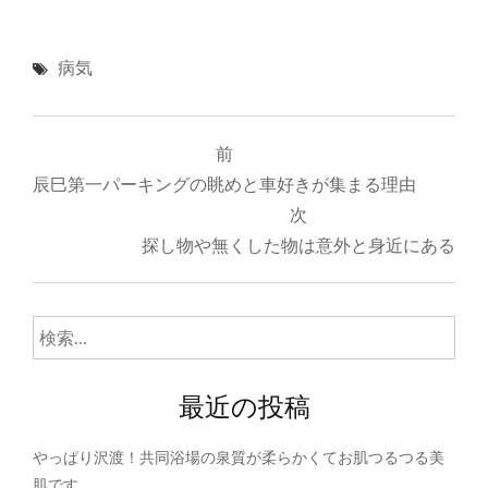
病気
投
前
稿
辰巳第一パーキングの眺めと車好きが集まる理由
ナ
次
探し物や無くした物は意外と身近にある
ビ
ゲ
検
ー
索:
シ
最近の投稿
ョ
ン
やっぱり沢渡！共同浴場の泉質が柔らかくてお肌つるつる美
肌です。