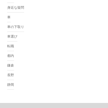
身近な疑問
車
車の下取り
車選び
転職
都内
鎌倉
長野
静岡