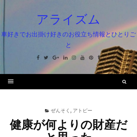
コ
ン
アライズム
テ
ン
車好きでお出掛け好きのお役立ち情報とひとりご
ツ
と
へ
ス
Facebook
Twitter
Google+
Linkedin
Instagram
Youtube
Pinterest
Tumblr
キ
ッ
プ
検
索
ぜんそく
,
アトピー
健康が何よりの財産だ